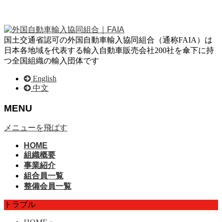
国土交通省認可の外国自動車輸入協同組合（通称FAIA）は
日本各地域を代表する輸入自動車販売会社200社を傘下に持
つ全国組織の輸入団体です
English
中文
MENU
メニューを飛ばす
HOME
組織概要
事業紹介
組合員一覧
整備会員一覧
トラブル