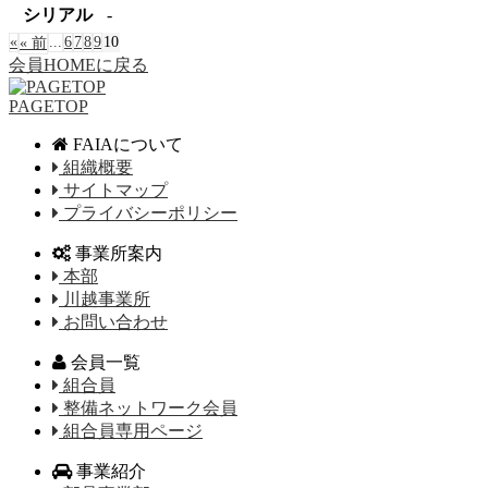
シリアル
-
«
...
6
7
8
9
10
« 前
会員HOMEに戻る
PAGETOP
FAIAについて
組織概要
サイトマップ
プライバシーポリシー
事業所案内
本部
川越事業所
お問い合わせ
会員一覧
組合員
整備ネットワーク会員
組合員専用ページ
事業紹介