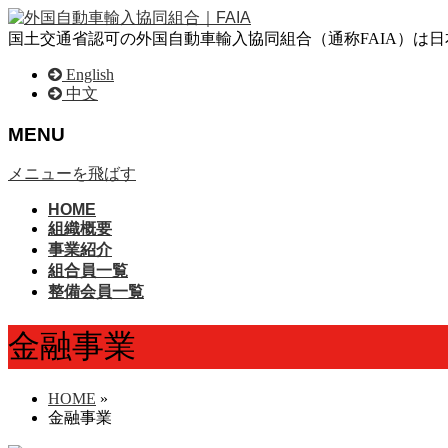
国土交通省認可の外国自動車輸入協同組合（通称FAIA）は
English
中文
MENU
メニューを飛ばす
HOME
組織概要
事業紹介
組合員一覧
整備会員一覧
金融事業
HOME
»
金融事業