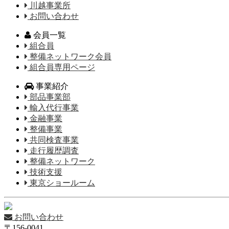
川越事業所
お問い合わせ
会員一覧
組合員
整備ネットワーク会員
組合員専用ページ
事業紹介
部品事業部
輸入代行事業
金融事業
整備事業
共同検査事業
走行履歴調査
整備ネットワーク
技術支援
東京ショールーム
お問い合わせ
〒156-0041