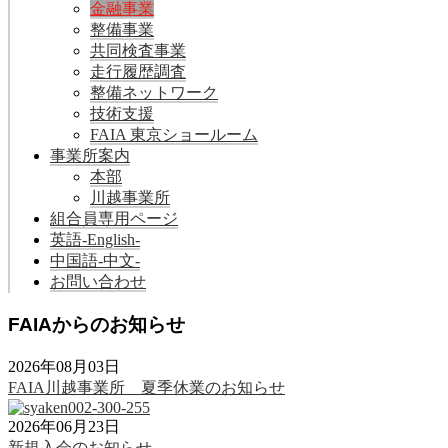
金融事業
整備事業
共同検査事業
走行履歴調査
整備ネットワーク
技術支援
FAIA 東京ショールーム
事業所案内
本部
川越事業所
組合員専用ページ
英語-English-
中国語-中文-
お問い合わせ
FAIAからのお知らせ
2026年08月03日
FAIA川越事業所 夏季休業のお知らせ
2026年06月23日
新規入会のお知らせ