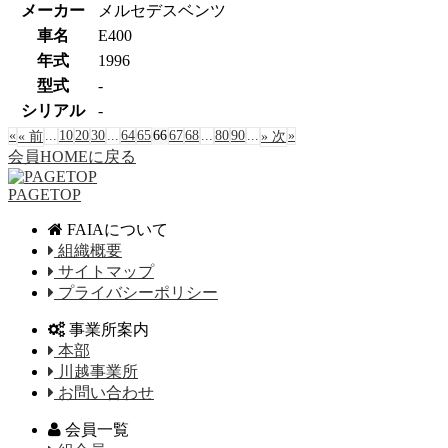
メーカー
メルセデスベンツ
車名
E400
年式
1996
型式
-
シリアル
-
«
...
10
20
30
...
64
65
66
67
68
...
80
90
...
»
« 前
» 次
会員HOMEに戻る
PAGETOP
FAIAについて
組織概要
サイトマップ
プライバシーポリシー
事業所案内
本部
川越事業所
お問い合わせ
会員一覧