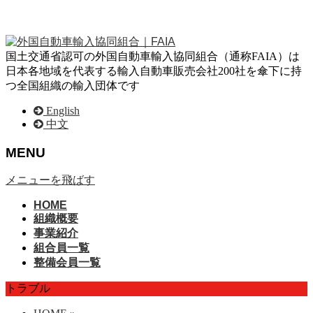
国土交通省認可の外国自動車輸入協同組合（通称FAIA）は
日本各地域を代表する輸入自動車販売会社200社を傘下に持
つ全国組織の輸入団体です
English
中文
MENU
メニューを飛ばす
HOME
組織概要
事業紹介
組合員一覧
整備会員一覧
トラブル