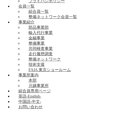
プライバシポリシー
会員一覧
組合員一覧
整備ネットワーク会員一覧
事業紹介
部品事業部
輸入代行事業
金融事業
整備事業
共同検査事業
走行履歴調査
整備ネットワーク
技術支援
FAIA 東京ショールーム
事業所案内
本部
川越事業所
組合員専用ページ
英語-English-
中国語-中文-
お問い合わせ