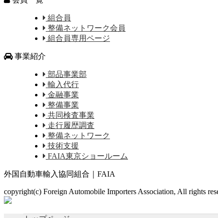
組合員
整備ネットワーク会員
組合員専用ページ
事業紹介
部品事業部
輸入代行
金融事業
整備事業
共同検査事業
走行履歴調査
整備ネットワーク
技術支援
FAIA東京ショールーム
外国自動車輸入協同組合｜FAIA
copyright(c) Foreign Automobile Importers Association, All rights re