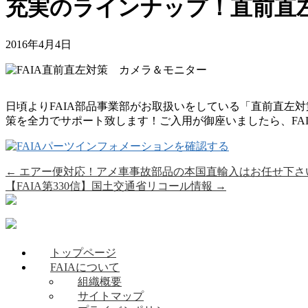
充実のラインナップ！直前直
2016年4月4日
日頃よりFAIA部品事業部がお取扱いをしている「直前直左
策を全力でサポート致します！ご入用が御座いましたら、FA
←
エアー便対応！アメ車事故部品の本国直輸入はお任せ下さ
【FAIA第330信】国土交通省リコール情報
→
トップページ
FAIAについて
組織概要
サイトマップ