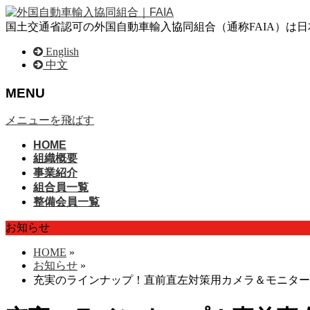
国土交通省認可の外国自動車輸入協同組合（通称FAIA）は
English
中文
MENU
メニューを飛ばす
HOME
組織概要
事業紹介
組合員一覧
整備会員一覧
お知らせ
HOME
»
お知らせ
»
充実のラインナップ！直前直左対策用カメラ＆モニター