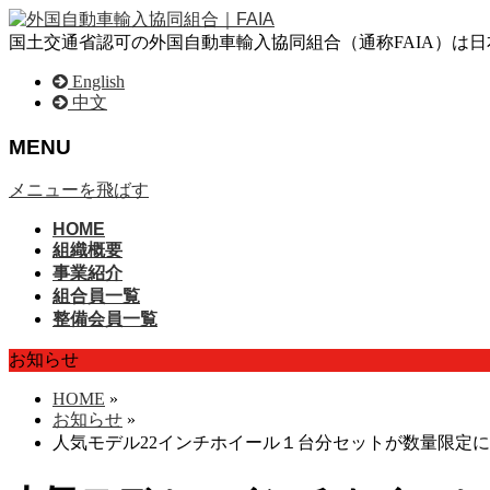
国土交通省認可の外国自動車輸入協同組合（通称FAIA）は
English
中文
MENU
メニューを飛ばす
HOME
組織概要
事業紹介
組合員一覧
整備会員一覧
お知らせ
HOME
»
お知らせ
»
人気モデル22インチホイール１台分セットが数量限定