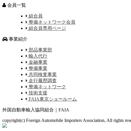
会員一覧
組合員
整備ネットワーク会員
組合員専用ページ
事業紹介
部品事業部
輸入代行
金融事業
整備事業
共同検査事業
走行履歴調査
整備ネットワーク
技術支援
FAIA東京ショールーム
外国自動車輸入協同組合｜FAIA
copyright(c) Foreign Automobile Importers Association, All rights re