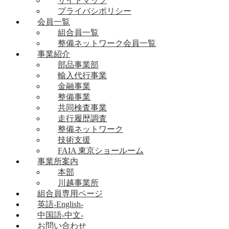
サイトマップ
プライバシポリシー
会員一覧
組合員一覧
整備ネットワーク会員一覧
事業紹介
部品事業部
輸入代行事業
金融事業
整備事業
共同検査事業
走行履歴調査
整備ネットワーク
技術支援
FAIA 東京ショールーム
事業所案内
本部
川越事業所
組合員専用ページ
英語-English-
中国語-中文-
お問い合わせ