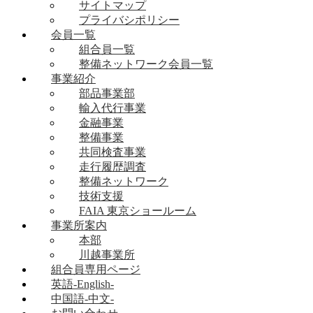
サイトマップ
プライバシポリシー
会員一覧
組合員一覧
整備ネットワーク会員一覧
事業紹介
部品事業部
輸入代行事業
金融事業
整備事業
共同検査事業
走行履歴調査
整備ネットワーク
技術支援
FAIA 東京ショールーム
事業所案内
本部
川越事業所
組合員専用ページ
英語-English-
中国語-中文-