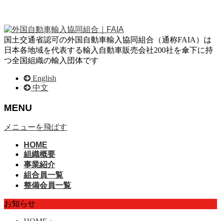
国土交通省認可の外国自動車輸入協同組合（通称FAIA）は
日本各地域を代表する輸入自動車販売会社200社を傘下に持
つ全国組織の輸入団体です
English
中文
MENU
メニューを飛ばす
HOME
組織概要
事業紹介
組合員一覧
整備会員一覧
お知らせ