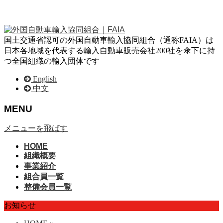
国土交通省認可の外国自動車輸入協同組合（通称FAIA）は
日本各地域を代表する輸入自動車販売会社200社を傘下に持
つ全国組織の輸入団体です
English
中文
MENU
メニューを飛ばす
HOME
組織概要
事業紹介
組合員一覧
整備会員一覧
お知らせ