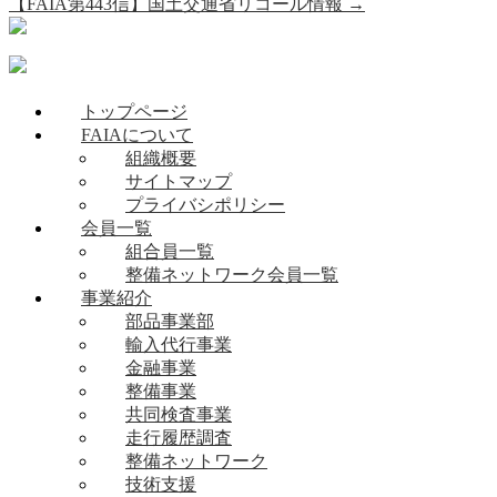
【FAIA第443信】国土交通省リコール情報
→
トップページ
FAIAについて
組織概要
サイトマップ
プライバシポリシー
会員一覧
組合員一覧
整備ネットワーク会員一覧
事業紹介
部品事業部
輸入代行事業
金融事業
整備事業
共同検査事業
走行履歴調査
整備ネットワーク
技術支援