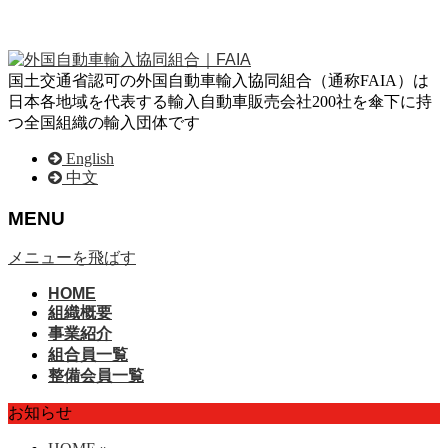
国土交通省認可の外国自動車輸入協同組合（通称FAIA）は
日本各地域を代表する輸入自動車販売会社200社を傘下に持
つ全国組織の輸入団体です
English
中文
MENU
メニューを飛ばす
HOME
組織概要
事業紹介
組合員一覧
整備会員一覧
お知らせ