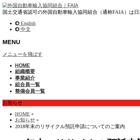
国土交通省認可の外国自動車輸入協同組合（通称FAIA）は
English
中文
MENU
メニューを飛ばす
HOME
組織概要
事業紹介
組合員一覧
整備会員一覧
お知らせ
HOME
»
お知らせ
»
2018年末のリサイクル預託申請についてのご案内