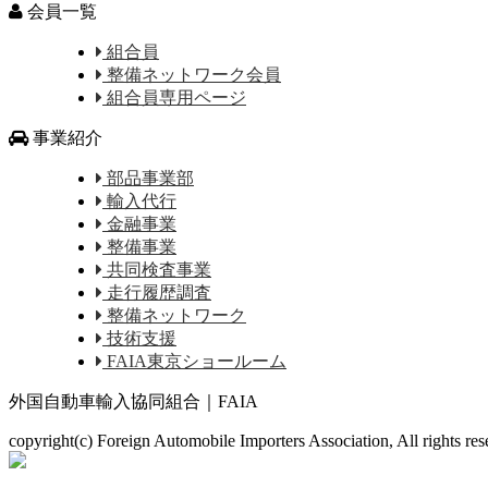
会員一覧
組合員
整備ネットワーク会員
組合員専用ページ
事業紹介
部品事業部
輸入代行
金融事業
整備事業
共同検査事業
走行履歴調査
整備ネットワーク
技術支援
FAIA東京ショールーム
外国自動車輸入協同組合｜FAIA
copyright(c) Foreign Automobile Importers Association, All rights re