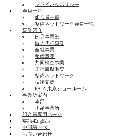
プライバシポリシー
会員一覧
組合員一覧
整備ネットワーク会員一覧
事業紹介
部品事業部
輸入代行事業
金融事業
整備事業
共同検査事業
走行履歴調査
整備ネットワーク
技術支援
FAIA 東京ショールーム
事業所案内
本部
川越事業所
組合員専用ページ
英語-English-
中国語-中文-
お問い合わせ