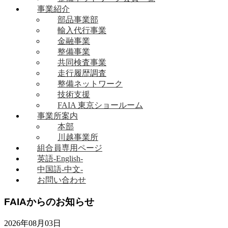
事業紹介
部品事業部
輸入代行事業
金融事業
整備事業
共同検査事業
走行履歴調査
整備ネットワーク
技術支援
FAIA 東京ショールーム
事業所案内
本部
川越事業所
組合員専用ページ
英語-English-
中国語-中文-
お問い合わせ
FAIAからのお知らせ
2026年08月03日