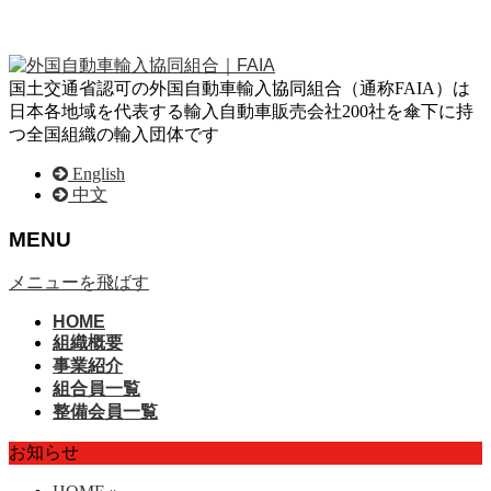
国土交通省認可の外国自動車輸入協同組合（通称FAIA）は
日本各地域を代表する輸入自動車販売会社200社を傘下に持
つ全国組織の輸入団体です
English
中文
MENU
メニューを飛ばす
HOME
組織概要
事業紹介
組合員一覧
整備会員一覧
お知らせ