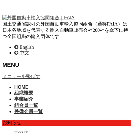
国土交通省認可の外国自動車輸入協同組合（通称FAIA）は
日本各地域を代表する輸入自動車販売会社200社を傘下に持
つ全国組織の輸入団体です
English
中文
MENU
メニューを飛ばす
HOME
組織概要
事業紹介
組合員一覧
整備会員一覧
お知らせ