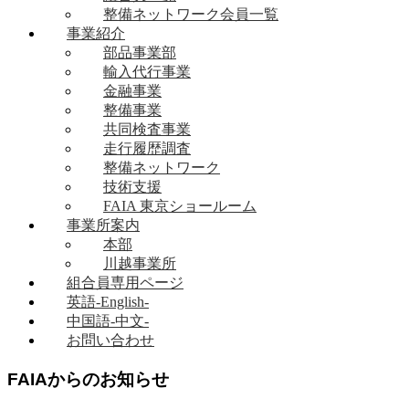
整備ネットワーク会員一覧
事業紹介
部品事業部
輸入代行事業
金融事業
整備事業
共同検査事業
走行履歴調査
整備ネットワーク
技術支援
FAIA 東京ショールーム
事業所案内
本部
川越事業所
組合員専用ページ
英語-English-
中国語-中文-
お問い合わせ
FAIAからのお知らせ