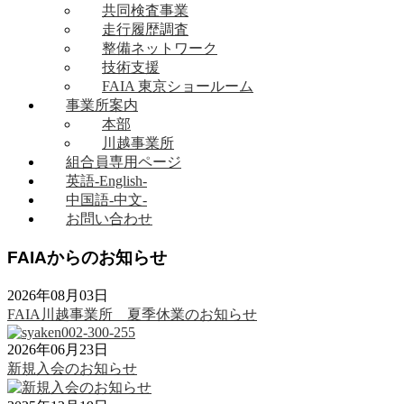
共同検査事業
走行履歴調査
整備ネットワーク
技術支援
FAIA 東京ショールーム
事業所案内
本部
川越事業所
組合員専用ページ
英語-English-
中国語-中文-
お問い合わせ
FAIAからのお知らせ
2026年08月03日
FAIA川越事業所 夏季休業のお知らせ
2026年06月23日
新規入会のお知らせ