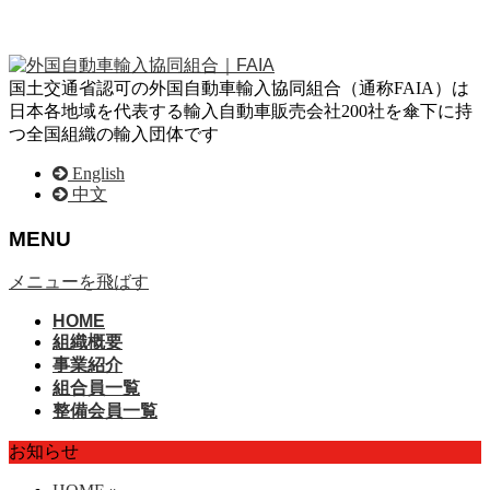
国土交通省認可の外国自動車輸入協同組合（通称FAIA）は
日本各地域を代表する輸入自動車販売会社200社を傘下に持
つ全国組織の輸入団体です
English
中文
MENU
メニューを飛ばす
HOME
組織概要
事業紹介
組合員一覧
整備会員一覧
お知らせ