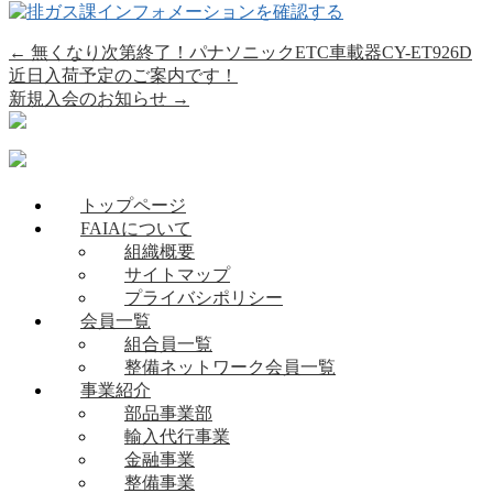
←
無くなり次第終了！パナソニックETC車載器CY-ET926D
近日入荷予定のご案内です！
新規入会のお知らせ
→
トップページ
FAIAについて
組織概要
サイトマップ
プライバシポリシー
会員一覧
組合員一覧
整備ネットワーク会員一覧
事業紹介
部品事業部
輸入代行事業
金融事業
整備事業