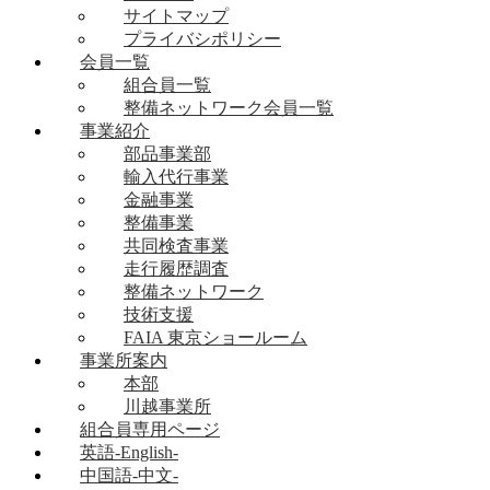
サイトマップ
プライバシポリシー
会員一覧
組合員一覧
整備ネットワーク会員一覧
事業紹介
部品事業部
輸入代行事業
金融事業
整備事業
共同検査事業
走行履歴調査
整備ネットワーク
技術支援
FAIA 東京ショールーム
事業所案内
本部
川越事業所
組合員専用ページ
英語-English-
中国語-中文-