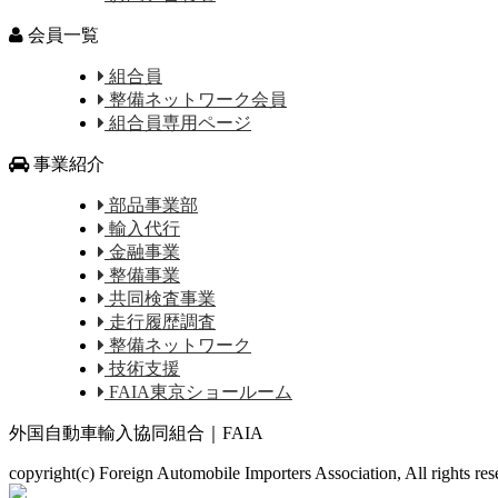
会員一覧
組合員
整備ネットワーク会員
組合員専用ページ
事業紹介
部品事業部
輸入代行
金融事業
整備事業
共同検査事業
走行履歴調査
整備ネットワーク
技術支援
FAIA東京ショールーム
外国自動車輸入協同組合｜FAIA
copyright(c) Foreign Automobile Importers Association, All rights re