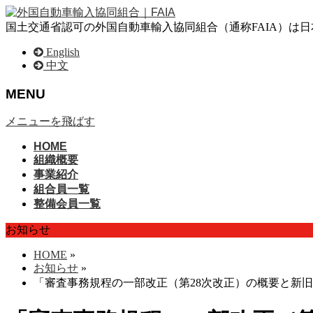
国土交通省認可の外国自動車輸入協同組合（通称FAIA）は
English
中文
MENU
メニューを飛ばす
HOME
組織概要
事業紹介
組合員一覧
整備会員一覧
お知らせ
HOME
»
お知らせ
»
「審査事務規程の一部改正（第28次改正）の概要と新