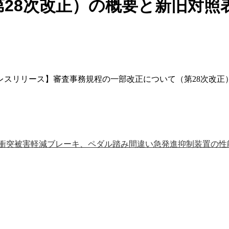
第28次改正）の概要と新旧対照
スリリース】審査事務規程の一部改正について（第28次改正
衝突被害軽減ブレーキ、ペダル踏み間違い急発進抑制装置の性