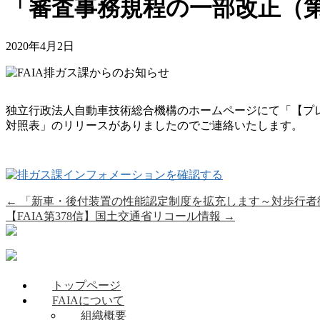
「審査事務規程の一部改正（
2020年4月2日
独立行政法人自動車技術総合機構のホームページにて「【プレ
対照表」のリリースがありましたのでご連絡いたします。
←
「新車・後付装置の性能認定制度を拡充します～対歩行者
【FAIA第378信】国土交通省リコール情報
→
トップページ
FAIAについて
組織概要