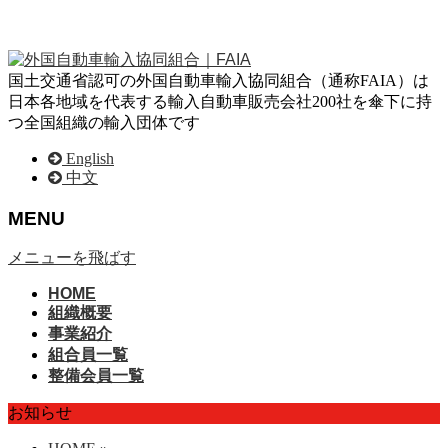
国土交通省認可の外国自動車輸入協同組合（通称FAIA）は
日本各地域を代表する輸入自動車販売会社200社を傘下に持
つ全国組織の輸入団体です
English
中文
MENU
メニューを飛ばす
HOME
組織概要
事業紹介
組合員一覧
整備会員一覧
お知らせ