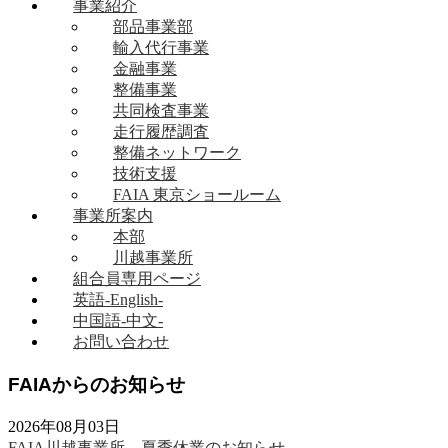
事業紹介
部品事業部
輸入代行事業
金融事業
整備事業
共同検査事業
走行履歴調査
整備ネットワーク
技術支援
FAIA 東京ショールーム
事業所案内
本部
川越事業所
組合員専用ページ
英語-English-
中国語-中文-
お問い合わせ
FAIAからのお知らせ
2026年08月03日
FAIA川越事業所 夏季休業のお知らせ