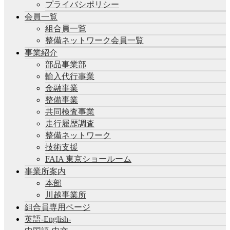
プライバシポリシー
会員一覧
組合員一覧
整備ネットワーク会員一覧
事業紹介
部品事業部
輸入代行事業
金融事業
整備事業
共同検査事業
走行履歴調査
整備ネットワーク
技術支援
FAIA 東京ショールーム
事業所案内
本部
川越事業所
組合員専用ページ
英語-English-