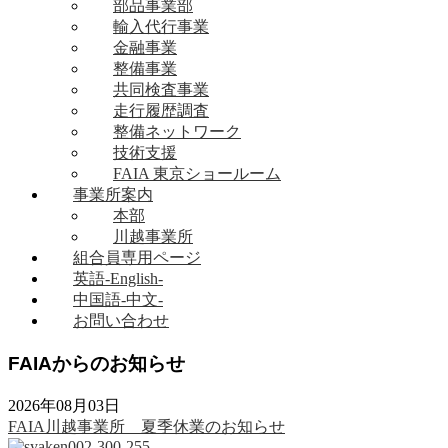
部品事業部
輸入代行事業
金融事業
整備事業
共同検査事業
走行履歴調査
整備ネットワーク
技術支援
FAIA 東京ショールーム
事業所案内
本部
川越事業所
組合員専用ページ
英語-English-
中国語-中文-
お問い合わせ
FAIAからのお知らせ
2026年08月03日
FAIA川越事業所 夏季休業のお知らせ