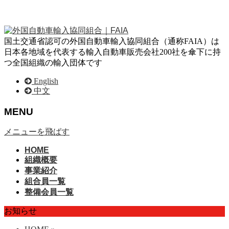
国土交通省認可の外国自動車輸入協同組合（通称FAIA）は
日本各地域を代表する輸入自動車販売会社200社を傘下に持
つ全国組織の輸入団体です
English
中文
MENU
メニューを飛ばす
HOME
組織概要
事業紹介
組合員一覧
整備会員一覧
お知らせ