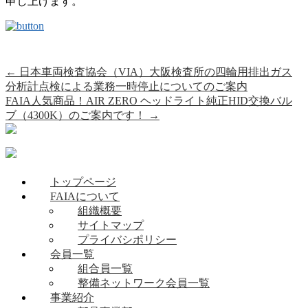
申し上げます。
←
日本車両検査協会（VIA）大阪検査所の四輪用排出ガス
分析計点検による業務一時停止についてのご案内
FAIA人気商品！AIR ZERO ヘッドライト純正HID交換バル
ブ（4300K）のご案内です！
→
トップページ
FAIAについて
組織概要
サイトマップ
プライバシポリシー
会員一覧
組合員一覧
整備ネットワーク会員一覧
事業紹介