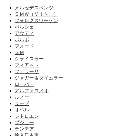
メルセデスベンツ
ＢＭＷ（ＭＩＮＩ）
フォルクスワーゲン
ポルシェ
アウディ
ボルボ
フォード
ＧＭ
クライスラー
フィアット
フェラーリ
ジャガー＆ダイムラー
ローバー
アルファロメオ
ルノー
サーブ
オペル
シトロエン
プジョー
ランチア
輸入日本車