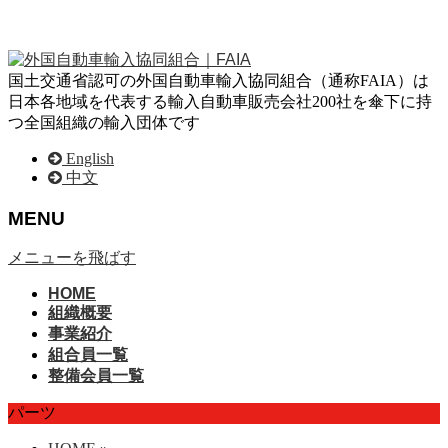
国土交通省認可の外国自動車輸入協同組合（通称FAIA）は
日本各地域を代表する輸入自動車販売会社200社を傘下に持
つ全国組織の輸入団体です
English
中文
MENU
メニューを飛ばす
HOME
組織概要
事業紹介
組合員一覧
整備会員一覧
パーツ