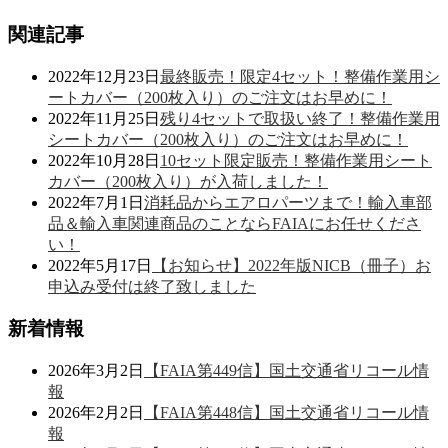
関連記事
2022年12月23日
最終販売！限定4セット！整備作業用シ
ートカバー（200枚入り）のご注文はお早めに！
2022年11月25日
残り4セットで取扱い終了！整備作業用
シートカバー（200枚入り）のご注文はお早めに！
2022年10月28日
10セット限定販売！整備作業用シート
カバー（200枚入り）が入荷しました！
2022年7月1日
消耗品からエアロパーツまで！輸入車部
品＆輸入車関連商品のことならFAIAにお任せくださ
い！
2022年5月17日
【お知らせ】2022年版NICB（冊子）お
申込み受付は終了致しました
新着情報
2026年3月2日
【FAIA第449信】国土交通省リコール情
報
2026年2月2日
【FAIA第448信】国土交通省リコール情
報