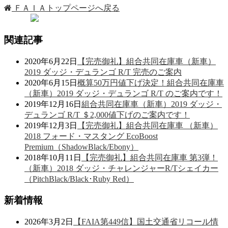
ＦＡＩＡトップページへ戻る
関連記事
2020年6月22日
【完売御礼】組合共同在庫車（新車）
2019 ダッジ・デュランゴ R/T 完売のご案内
2020年6月15日
概算50万円値下げ決定！組合共同在庫車
（新車）2019 ダッジ・デュランゴ R/T のご案内です！
2019年12月16日
組合共同在庫車（新車）2019 ダッジ・
デュランゴ R/T ＄2,000値下げのご案内です！
2019年12月3日
【完売御礼】組合共同在庫車 （新車）
2018 フォード・マスタング EcoBoost
Premium（ShadowBlack/Ebony）
2018年10月11日
【完売御礼】組合共同在庫車 第3弾！
（新車）2018 ダッジ・チャレンジャーR/Tシェイカー
（PitchBlack/Black･Ruby Red）
新着情報
2026年3月2日
【FAIA第449信】国土交通省リコール情