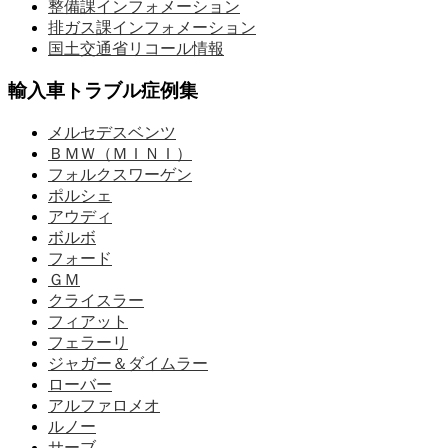
整備課インフォメーション
排ガス課インフォメーション
国土交通省リコール情報
輸入車トラブル症例集
メルセデスベンツ
ＢＭＷ（ＭＩＮＩ）
フォルクスワーゲン
ポルシェ
アウディ
ボルボ
フォード
ＧＭ
クライスラー
フィアット
フェラーリ
ジャガー＆ダイムラー
ローバー
アルファロメオ
ルノー
サーブ