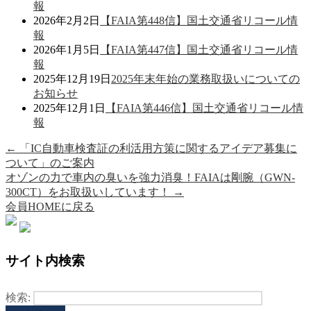
報
2026年2月2日
【FAIA第448信】国土交通省リコール情
報
2026年1月5日
【FAIA第447信】国土交通省リコール情
報
2025年12月19日
2025年末年始の業務取扱いについての
お知らせ
2025年12月1日
【FAIA第446信】国土交通省リコール情
報
←
「IC自動車検査証の利活用方策に関するアイデア募集に
ついて」のご案内
オゾンの力で車内の臭いを強力消臭！FAIAは剛腕（GWN-
300CT）をお取扱いしています！
→
会員HOMEに戻る
サイト内検索
検索: