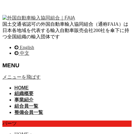
国土交通省認可の外国自動車輸入協同組合（通称FAIA）は
日本各地域を代表する輸入自動車販売会社200社を傘下に持
つ全国組織の輸入団体です
English
中文
MENU
メニューを飛ばす
HOME
組織概要
事業紹介
組合員一覧
整備会員一覧
パーツ