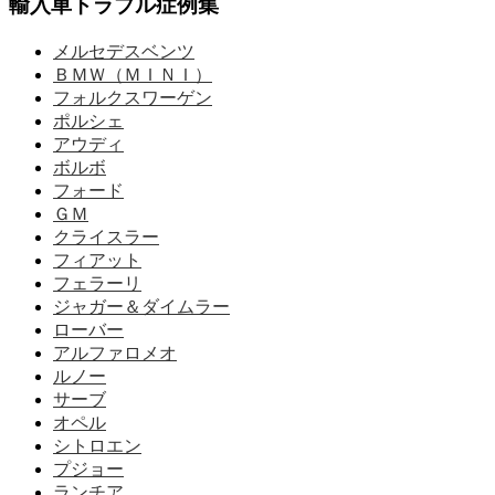
輸入車トラブル症例集
メルセデスベンツ
ＢＭＷ（ＭＩＮＩ）
フォルクスワーゲン
ポルシェ
アウディ
ボルボ
フォード
ＧＭ
クライスラー
フィアット
フェラーリ
ジャガー＆ダイムラー
ローバー
アルファロメオ
ルノー
サーブ
オペル
シトロエン
プジョー
ランチア