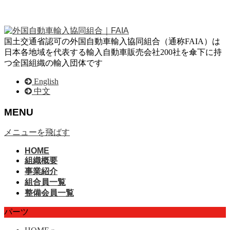
国土交通省認可の外国自動車輸入協同組合（通称FAIA）は
日本各地域を代表する輸入自動車販売会社200社を傘下に持
つ全国組織の輸入団体です
English
中文
MENU
メニューを飛ばす
HOME
組織概要
事業紹介
組合員一覧
整備会員一覧
パーツ