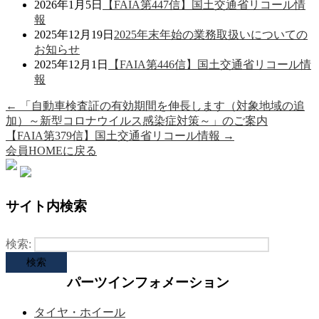
2026年1月5日
【FAIA第447信】国土交通省リコール情
報
2025年12月19日
2025年末年始の業務取扱いについての
お知らせ
2025年12月1日
【FAIA第446信】国土交通省リコール情
報
←
「自動車検査証の有効期間を伸長します（対象地域の追
加）～新型コロナウイルス感染症対策～」のご案内
【FAIA第379信】国土交通省リコール情報
→
会員HOMEに戻る
サイト内検索
検索:
パーツインフォメーション
タイヤ・ホイール