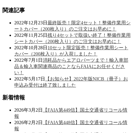
関連記事
2022年12月23日
最終販売！限定4セット！整備作業用シ
ートカバー（200枚入り）のご注文はお早めに！
2022年11月25日
残り4セットで取扱い終了！整備作業用
シートカバー（200枚入り）のご注文はお早めに！
2022年10月28日
10セット限定販売！整備作業用シート
カバー（200枚入り）が入荷しました！
2022年7月1日
消耗品からエアロパーツまで！輸入車部
品＆輸入車関連商品のことならFAIAにお任せくださ
い！
2022年5月17日
【お知らせ】2022年版NICB（冊子）お
申込み受付は終了致しました
新着情報
2026年3月2日
【FAIA第449信】国土交通省リコール情
報
2026年2月2日
【FAIA第448信】国土交通省リコール情
報