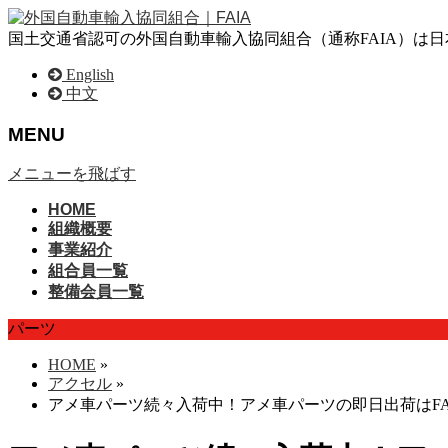
国土交通省認可の外国自動車輸入協同組合（通称FAIA）は
English
中文
MENU
メニューを飛ばす
HOME
組織概要
事業紹介
組合員一覧
整備会員一覧
パーツ
HOME
»
アクセル
»
アメ車パーツ続々入荷中！アメ車パーツの即日出荷はFA