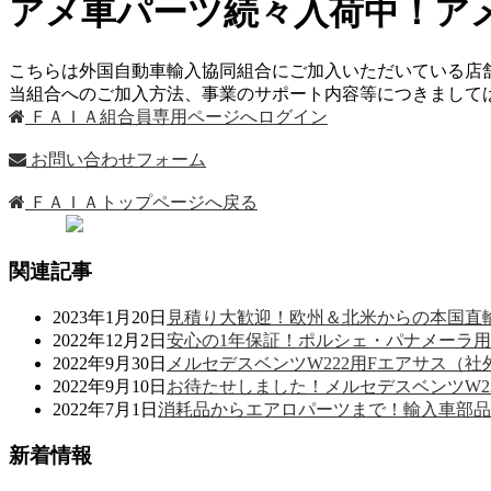
アメ車パーツ続々入荷中！アメ
こちらは外国自動車輸入協同組合にご加入いただいている店
当組合へのご加入方法、事業のサポート内容等につきまし
ＦＡＩＡ組合員専用ページへログイン
お問い合わせフォーム
ＦＡＩＡトップページへ戻る
関連記事
2023年1月20日
見積り大歓迎！欧州＆北米からの本国直
2022年12月2日
安心の1年保証！ポルシェ・パナメーラ
2022年9月30日
メルセデスベンツW222用Fエアサス（
2022年9月10日
お待たせしました！メルセデスベンツW2
2022年7月1日
消耗品からエアロパーツまで！輸入車部品
新着情報