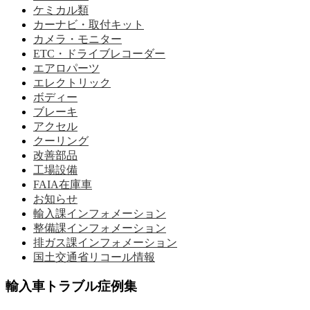
ケミカル類
カーナビ・取付キット
カメラ・モニター
ETC・ドライブレコーダー
エアロパーツ
エレクトリック
ボディー
ブレーキ
アクセル
クーリング
改善部品
工場設備
FAIA在庫車
お知らせ
輸入課インフォメーション
整備課インフォメーション
排ガス課インフォメーション
国土交通省リコール情報
輸入車トラブル症例集