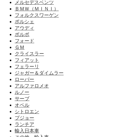
メルセデスベンツ
ＢＭＷ（ＭＩＮＩ）
フォルクスワーゲン
ポルシェ
アウディ
ボルボ
フォード
ＧＭ
クライスラー
フィアット
フェラーリ
ジャガー＆ダイムラー
ローバー
アルファロメオ
ルノー
サーブ
オペル
シトロエン
プジョー
ランチア
輸入日本車