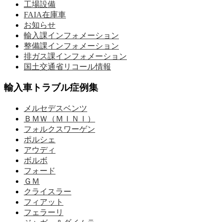
工場設備
FAIA在庫車
お知らせ
輸入課インフォメーション
整備課インフォメーション
排ガス課インフォメーション
国土交通省リコール情報
輸入車トラブル症例集
メルセデスベンツ
ＢＭＷ（ＭＩＮＩ）
フォルクスワーゲン
ポルシェ
アウディ
ボルボ
フォード
ＧＭ
クライスラー
フィアット
フェラーリ