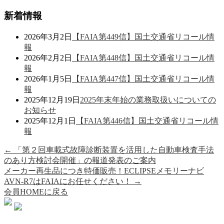
新着情報
2026年3月2日
【FAIA第449信】国土交通省リコール情
報
2026年2月2日
【FAIA第448信】国土交通省リコール情
報
2026年1月5日
【FAIA第447信】国土交通省リコール情
報
2025年12月19日
2025年末年始の業務取扱いについての
お知らせ
2025年12月1日
【FAIA第446信】国土交通省リコール情
報
←
「第２回車載式故障診断装置を活用した自動車検査手法
のあり方検討会開催」の報道発表のご案内
メーカー再生品につき特価販売！ECLIPSEメモリーナビ
AVN-R7はFAIAにお任せください！
→
会員HOMEに戻る