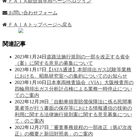
ＦＡＩＡ組合員専用ページへログイン
お問い合わせフォーム
ＦＡＩＡトップページへ戻る
関連記事
2023年1月24日
道路法施行規則の一部を改正する省令
（案）に関する意見の募集について
2023年1月17日
【JATA通達】本部排出ガス試験等業務
における、昭島研究室への集約についてのお知らせ
2023年1月10日
日本車両検査協会（VIA）大阪検査所の
四輪用排出ガス分析計点検による業務一時停止につい
てのご案内
2022年12月28日
「自動車損害賠償保障法に係る民間事
業者等が行う書面の保存等における情報通信の技術の
利用に関する法律施行規則案に関する意見募集につい
て」のご案内
2022年12月27日
「審査事務規程の一部改正（第47次改
正）の概要と新旧対照表」のご案内