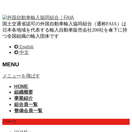
国土交通省認可の外国自動車輸入協同組合（通称FAIA）は
日本各地域を代表する輸入自動車販売会社200社を傘下に持
つ全国組織の輸入団体です
English
中文
MENU
メニューを飛ばす
HOME
組織概要
事業紹介
組合員一覧
整備会員一覧
パーツ