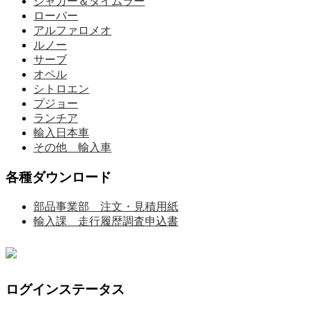
ジャガー＆ダイムラー
ローバー
アルファロメオ
ルノー
サーブ
オペル
シトロエン
プジョー
ランチア
輸入日本車
その他 輸入車
各種ダウンロード
部品事業部 注文・見積用紙
輸入課 走行履歴調査申込書
ログインステータス