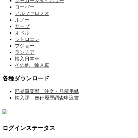
ジャガー＆ダイムラー
ローバー
アルファロメオ
ルノー
サーブ
オペル
シトロエン
プジョー
ランチア
輸入日本車
その他 輸入車
各種ダウンロード
部品事業部 注文・見積用紙
輸入課 走行履歴調査申込書
ログインステータス