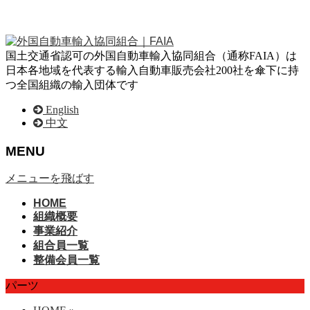
国土交通省認可の外国自動車輸入協同組合（通称FAIA）は
日本各地域を代表する輸入自動車販売会社200社を傘下に持
つ全国組織の輸入団体です
English
中文
MENU
メニューを飛ばす
HOME
組織概要
事業紹介
組合員一覧
整備会員一覧
パーツ