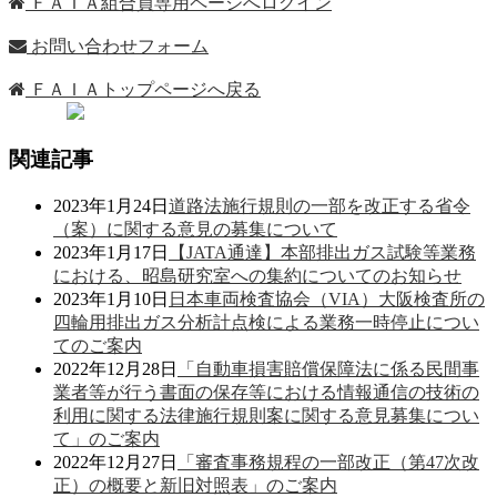
ＦＡＩＡ組合員専用ページへログイン
お問い合わせフォーム
ＦＡＩＡトップページへ戻る
関連記事
2023年1月24日
道路法施行規則の一部を改正する省令
（案）に関する意見の募集について
2023年1月17日
【JATA通達】本部排出ガス試験等業務
における、昭島研究室への集約についてのお知らせ
2023年1月10日
日本車両検査協会（VIA）大阪検査所の
四輪用排出ガス分析計点検による業務一時停止につい
てのご案内
2022年12月28日
「自動車損害賠償保障法に係る民間事
業者等が行う書面の保存等における情報通信の技術の
利用に関する法律施行規則案に関する意見募集につい
て」のご案内
2022年12月27日
「審査事務規程の一部改正（第47次改
正）の概要と新旧対照表」のご案内