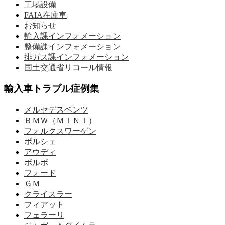
工場設備
FAIA在庫車
お知らせ
輸入課インフォメーション
整備課インフォメーション
排ガス課インフォメーション
国土交通省リコール情報
輸入車トラブル症例集
メルセデスベンツ
ＢＭＷ（ＭＩＮＩ）
フォルクスワーゲン
ポルシェ
アウディ
ボルボ
フォード
ＧＭ
クライスラー
フィアット
フェラーリ