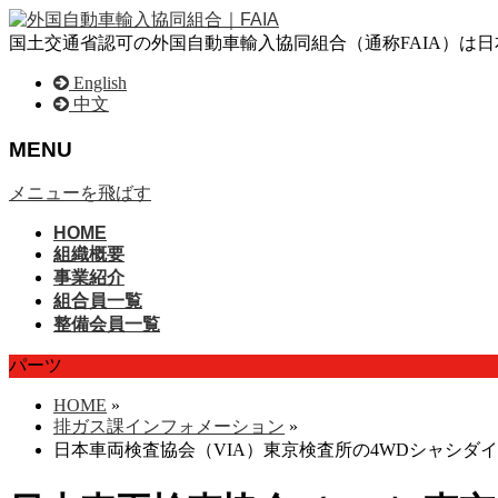
国土交通省認可の外国自動車輸入協同組合（通称FAIA）は
English
中文
MENU
メニューを飛ばす
HOME
組織概要
事業紹介
組合員一覧
整備会員一覧
パーツ
HOME
»
排ガス課インフォメーション
»
日本車両検査協会（VIA）東京検査所の4WDシャシ