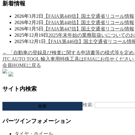
新着情報
2026年3月2日
【FAIA第449信】国土交通省リコール情報
2026年2月2日
【FAIA第448信】国土交通省リコール情報
2026年1月5日
【FAIA第447信】国土交通省リコール情報
2025年12月19日
2025年末年始の業務取扱いについての
2025年12月1日
【FAIA第446信】国土交通省リコール情
←
「自動車の登録及び検査に関する申請書等の様式等を定め
JTC AUTO TOOL 輸入車用特殊工具はFAIAにお任せくださ
会員HOMEに戻る
サイト内検索
検索:
パーツインフォメーション
タイヤ・ホイール