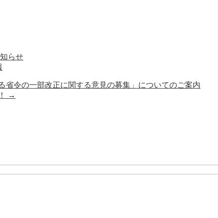
お知らせ
報
る省令の一部改正に関する意見の募集」についてのご案内
い！
→