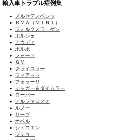
輸入車トラブル症例集
メルセデスベンツ
ＢＭＷ（ＭＩＮＩ）
フォルクスワーゲン
ポルシェ
アウディ
ボルボ
フォード
ＧＭ
クライスラー
フィアット
フェラーリ
ジャガー＆ダイムラー
ローバー
アルファロメオ
ルノー
サーブ
オペル
シトロエン
プジョー