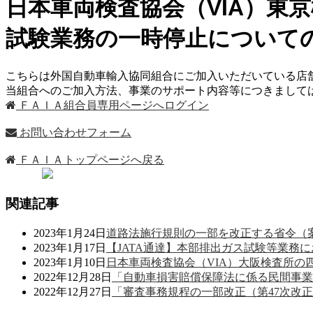
日本車両検査協会（VIA）東
試験業務の一時停止について
こちらは外国自動車輸入協同組合にご加入いただいている店
当組合へのご加入方法、事業のサポート内容等につきまし
ＦＡＩＡ組合員専用ページへログイン
お問い合わせフォーム
ＦＡＩＡトップページへ戻る
関連記事
2023年1月24日
道路法施行規則の一部を改正する省令（
2023年1月17日
【JATA通達】本部排出ガス試験等業務
2023年1月10日
日本車両検査協会（VIA）大阪検査所
2022年12月28日
「自動車損害賠償保障法に係る民間事業
2022年12月27日
「審査事務規程の一部改正（第47次改