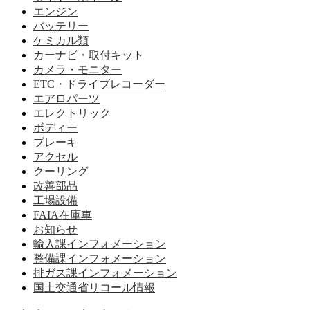
エンジン
バッテリー
ケミカル類
カーナビ・取付キット
カメラ・モニター
ETC・ドライブレコーダー
エアロパーツ
エレクトリック
ボディー
ブレーキ
アクセル
クーリング
改善部品
工場設備
FAIA在庫車
お知らせ
輸入課インフォメーション
整備課インフォメーション
排ガス課インフォメーション
国土交通省リコール情報