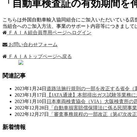
「自動車検査証の有効期間を
こちらは外国自動車輸入協同組合にご加入いただいている店
当組合へのご加入方法、事業のサポート内容等につきまし
ＦＡＩＡ組合員専用ページへログイン
お問い合わせフォーム
ＦＡＩＡトップページへ戻る
関連記事
2023年1月24日
道路法施行規則の一部を改正する省令（
2023年1月17日
【JATA通達】本部排出ガス試験等業務
2023年1月10日
日本車両検査協会（VIA）大阪検査所
2022年12月28日
「自動車損害賠償保障法に係る民間事業
2022年12月27日
「審査事務規程の一部改正（第47次改
新着情報