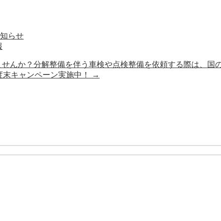
お知らせ
報
いませんか？分解整備を伴う車検や点検整備を依頼する際は、国
ー年度末キャンペーン実施中！
→