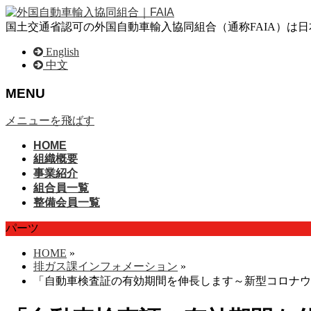
国土交通省認可の外国自動車輸入協同組合（通称FAIA）は
English
中文
MENU
メニューを飛ばす
HOME
組織概要
事業紹介
組合員一覧
整備会員一覧
パーツ
HOME
»
排ガス課インフォメーション
»
「自動車検査証の有効期間を伸長します～新型コロナウ