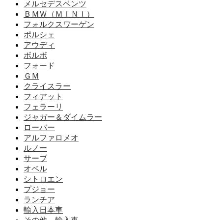
メルセデスベンツ
ＢＭＷ（ＭＩＮＩ）
フォルクスワーゲン
ポルシェ
アウディ
ボルボ
フォード
ＧＭ
クライスラー
フィアット
フェラーリ
ジャガー＆ダイムラー
ローバー
アルファロメオ
ルノー
サーブ
オペル
シトロエン
プジョー
ランチア
輸入日本車