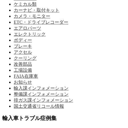
ケミカル類
カーナビ・取付キット
カメラ・モニター
ETC・ドライブレコーダー
エアロパーツ
エレクトリック
ボディー
ブレーキ
アクセル
クーリング
改善部品
工場設備
FAIA在庫車
お知らせ
輸入課インフォメーション
整備課インフォメーション
排ガス課インフォメーション
国土交通省リコール情報
輸入車トラブル症例集