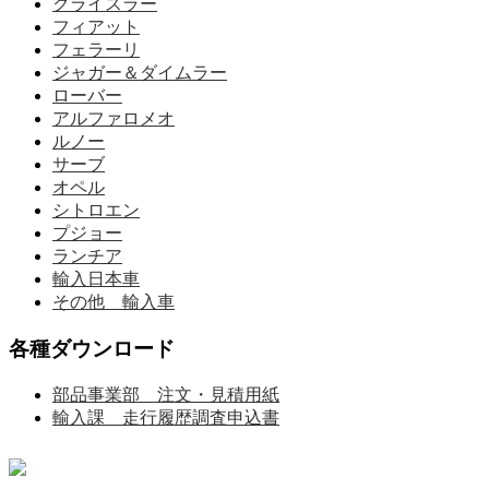
クライスラー
フィアット
フェラーリ
ジャガー＆ダイムラー
ローバー
アルファロメオ
ルノー
サーブ
オペル
シトロエン
プジョー
ランチア
輸入日本車
その他 輸入車
各種ダウンロード
部品事業部 注文・見積用紙
輸入課 走行履歴調査申込書