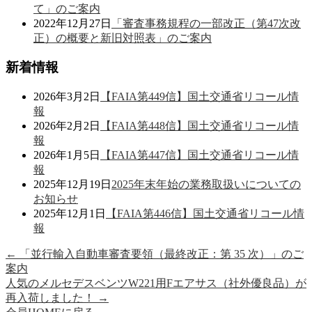
て」のご案内
2022年12月27日
「審査事務規程の一部改正（第47次改
正）の概要と新旧対照表」のご案内
新着情報
2026年3月2日
【FAIA第449信】国土交通省リコール情
報
2026年2月2日
【FAIA第448信】国土交通省リコール情
報
2026年1月5日
【FAIA第447信】国土交通省リコール情
報
2025年12月19日
2025年末年始の業務取扱いについての
お知らせ
2025年12月1日
【FAIA第446信】国土交通省リコール情
報
←
「並行輸入自動車審査要領（最終改正：第 35 次）」のご
案内
人気のメルセデスベンツW221用Fエアサス（社外優良品）が
再入荷しました！
→