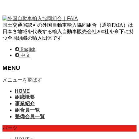
国土交通省認可の外国自動車輸入協同組合（通称FAIA）は
日本各地域を代表する輸入自動車販売会社200社を傘下に持
つ全国組織の輸入団体です
English
中文
MENU
メニューを飛ばす
HOME
組織概要
事業紹介
組合員一覧
整備会員一覧
パーツ