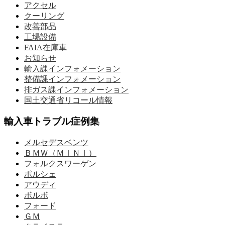
アクセル
クーリング
改善部品
工場設備
FAIA在庫車
お知らせ
輸入課インフォメーション
整備課インフォメーション
排ガス課インフォメーション
国土交通省リコール情報
輸入車トラブル症例集
メルセデスベンツ
ＢＭＷ（ＭＩＮＩ）
フォルクスワーゲン
ポルシェ
アウディ
ボルボ
フォード
ＧＭ