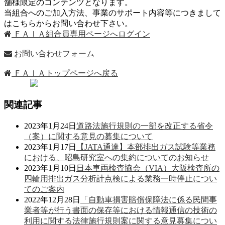
舗様限定のコンテンツとなります。
当組合へのご加入方法、事業のサポート内容等につきまして
はこちらからお問い合わせ下さい。
ＦＡＩＡ組合員専用ページへログイン
お問い合わせフォーム
ＦＡＩＡトップページへ戻る
関連記事
2023年1月24日
道路法施行規則の一部を改正する省令
（案）に関する意見の募集について
2023年1月17日
【JATA通達】本部排出ガス試験等業務
における、昭島研究室への集約についてのお知らせ
2023年1月10日
日本車両検査協会（VIA）大阪検査所の
四輪用排出ガス分析計点検による業務一時停止につい
てのご案内
2022年12月28日
「自動車損害賠償保障法に係る民間事
業者等が行う書面の保存等における情報通信の技術の
利用に関する法律施行規則案に関する意見募集につい