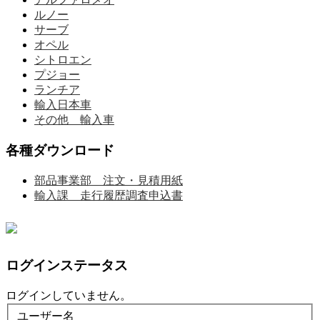
ルノー
サーブ
オペル
シトロエン
プジョー
ランチア
輸入日本車
その他 輸入車
各種ダウンロード
部品事業部 注文・見積用紙
輸入課 走行履歴調査申込書
ログインステータス
ログインしていません。
ユーザー名