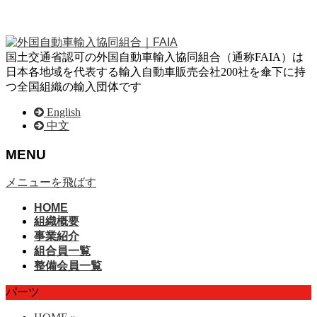
国土交通省認可の外国自動車輸入協同組合（通称FAIA）は
日本各地域を代表する輸入自動車販売会社200社を傘下に持
つ全国組織の輸入団体です
English
中文
MENU
メニューを飛ばす
HOME
組織概要
事業紹介
組合員一覧
整備会員一覧
パーツ