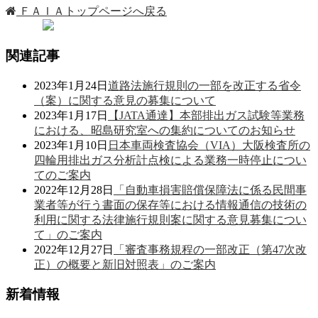
ＦＡＩＡトップページへ戻る
関連記事
2023年1月24日
道路法施行規則の一部を改正する省令
（案）に関する意見の募集について
2023年1月17日
【JATA通達】本部排出ガス試験等業務
における、昭島研究室への集約についてのお知らせ
2023年1月10日
日本車両検査協会（VIA）大阪検査所の
四輪用排出ガス分析計点検による業務一時停止につい
てのご案内
2022年12月28日
「自動車損害賠償保障法に係る民間事
業者等が行う書面の保存等における情報通信の技術の
利用に関する法律施行規則案に関する意見募集につい
て」のご案内
2022年12月27日
「審査事務規程の一部改正（第47次改
正）の概要と新旧対照表」のご案内
新着情報