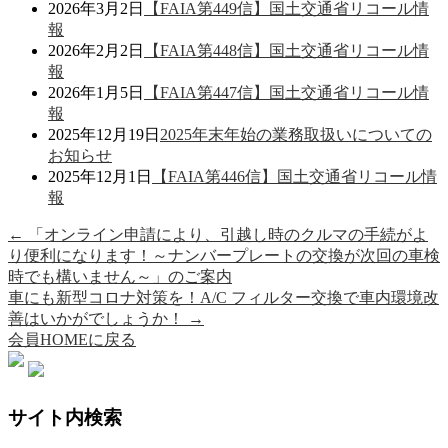
2026年3月2日
【FAIA第449信】国土交通省リコール情
報
2026年2月2日
【FAIA第448信】国土交通省リコール情
報
2026年1月5日
【FAIA第447信】国土交通省リコール情
報
2025年12月19日
2025年末年始の業務取扱いについての
お知らせ
2025年12月1日
【FAIA第446信】国土交通省リコール情
報
←
「オンライン申請により、引越し時のクルマの手続がよ
り便利になります！～ナンバープレートの交換が次回の車検
時でも構いません～」のご案内
車にも新型コロナ対策を！A/C フィルター交換で車内環境改
善はいかがでしょうか！
→
会員HOMEに戻る
サイト内検索