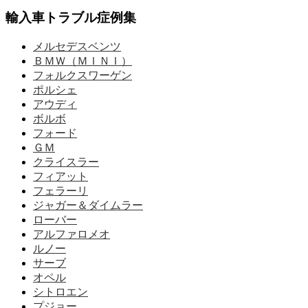
輸入車トラブル症例集
メルセデスベンツ
ＢＭＷ（ＭＩＮＩ）
フォルクスワーゲン
ポルシェ
アウディ
ボルボ
フォード
ＧＭ
クライスラー
フィアット
フェラーリ
ジャガー＆ダイムラー
ローバー
アルファロメオ
ルノー
サーブ
オペル
シトロエン
プジョー