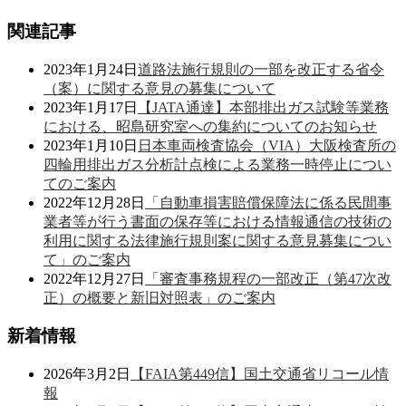
関連記事
2023年1月24日
道路法施行規則の一部を改正する省令
（案）に関する意見の募集について
2023年1月17日
【JATA通達】本部排出ガス試験等業務
における、昭島研究室への集約についてのお知らせ
2023年1月10日
日本車両検査協会（VIA）大阪検査所の
四輪用排出ガス分析計点検による業務一時停止につい
てのご案内
2022年12月28日
「自動車損害賠償保障法に係る民間事
業者等が行う書面の保存等における情報通信の技術の
利用に関する法律施行規則案に関する意見募集につい
て」のご案内
2022年12月27日
「審査事務規程の一部改正（第47次改
正）の概要と新旧対照表」のご案内
新着情報
2026年3月2日
【FAIA第449信】国土交通省リコール情
報