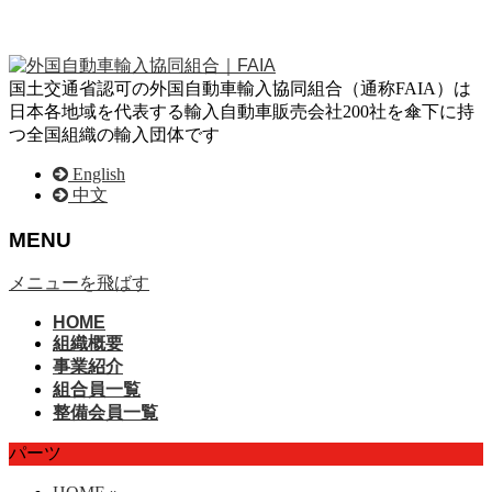
国土交通省認可の外国自動車輸入協同組合（通称FAIA）は
日本各地域を代表する輸入自動車販売会社200社を傘下に持
つ全国組織の輸入団体です
English
中文
MENU
メニューを飛ばす
HOME
組織概要
事業紹介
組合員一覧
整備会員一覧
パーツ