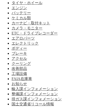
タイヤ・ホイール
エンジン
バッテリー
ケミカル類
カーナビ・取付キット
カメラ・モニター
ETC・ドライブレコーダー
エアロパーツ
エレクトリック
ボディー
ブレーキ
アクセル
クーリング
改善部品
工場設備
FAIA在庫車
お知らせ
輸入課インフォメーション
整備課インフォメーション
排ガス課インフォメーション
国土交通省リコール情報