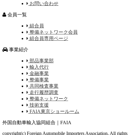
お問い合わせ
会員一覧
組合員
整備ネットワーク会員
組合員専用ページ
事業紹介
部品事業部
輸入代行
金融事業
整備事業
共同検査事業
走行履歴調査
整備ネットワーク
技術支援
FAIA東京ショールーム
外国自動車輸入協同組合｜FAIA
copyright(c) Foreign Automobile Importers Association, All rights