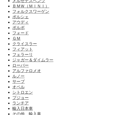
メルセデスベンツ
ＢＭＷ（ＭＩＮＩ）
フォルクスワーゲン
ポルシェ
アウディ
ボルボ
フォード
ＧＭ
クライスラー
フィアット
フェラーリ
ジャガー＆ダイムラー
ローバー
アルファロメオ
ルノー
サーブ
オペル
シトロエン
プジョー
ランチア
輸入日本車
その他 輸入車