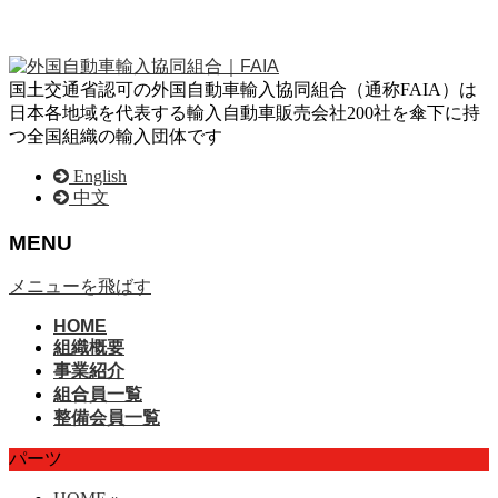
国土交通省認可の外国自動車輸入協同組合（通称FAIA）は
日本各地域を代表する輸入自動車販売会社200社を傘下に持
つ全国組織の輸入団体です
English
中文
MENU
メニューを飛ばす
HOME
組織概要
事業紹介
組合員一覧
整備会員一覧
パーツ