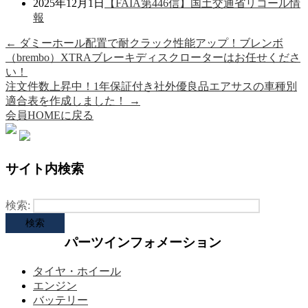
2025年12月1日
【FAIA第446信】国土交通省リコール情
報
←
ダミーホール配置で耐クラック性能アップ！ブレンボ
（brembo）XTRAブレーキディスクローターはお任せくださ
い！
注文件数上昇中！1年保証付き社外優良品エアサスの車種別
適合表を作成しました！
→
会員HOMEに戻る
サイト内検索
検索:
パーツインフォメーション
タイヤ・ホイール
エンジン
バッテリー