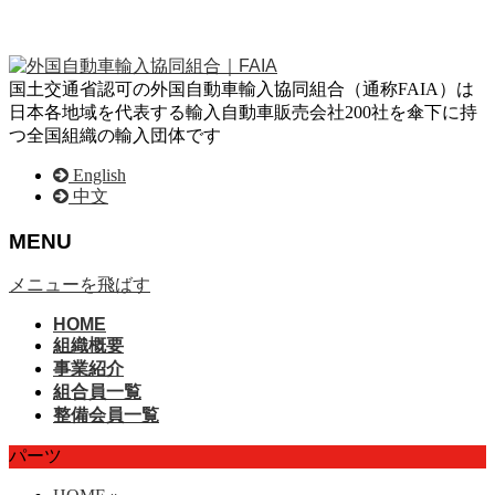
国土交通省認可の外国自動車輸入協同組合（通称FAIA）は
日本各地域を代表する輸入自動車販売会社200社を傘下に持
つ全国組織の輸入団体です
English
中文
MENU
メニューを飛ばす
HOME
組織概要
事業紹介
組合員一覧
整備会員一覧
パーツ