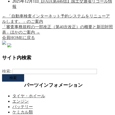
2025年12月1日
【FAIA第446信】国土交通省リコール情
報
←
「自動車検査インターネット予約システムをリニューア
ルします。」のご案内
「審査事務規程の一部改正（第40次改正）の概要と新旧対照
表」ほかのご案内
→
会員HOMEに戻る
サイト内検索
検索:
パーツインフォメーション
タイヤ・ホイール
エンジン
バッテリー
ケミカル類