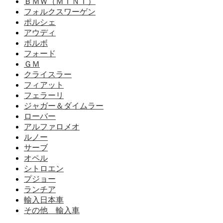
ＢＭＷ（ＭＩＮＩ）
フォルクスワーゲン
ポルシェ
アウディ
ボルボ
フォード
ＧＭ
クライスラー
フィアット
フェラーリ
ジャガー＆ダイムラー
ローバー
アルファロメオ
ルノー
サーブ
オペル
シトロエン
プジョー
ランチア
輸入日本車
その他 輸入車