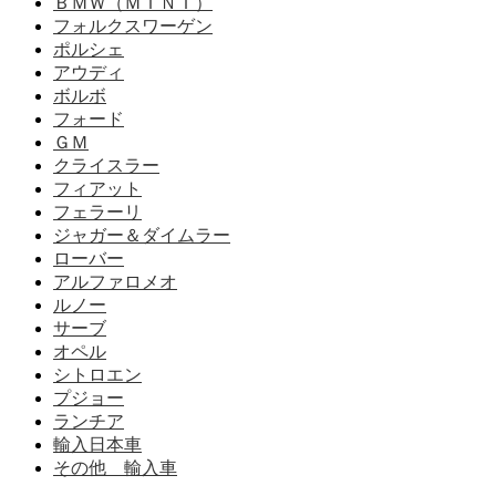
ＢＭＷ（ＭＩＮＩ）
フォルクスワーゲン
ポルシェ
アウディ
ボルボ
フォード
ＧＭ
クライスラー
フィアット
フェラーリ
ジャガー＆ダイムラー
ローバー
アルファロメオ
ルノー
サーブ
オペル
シトロエン
プジョー
ランチア
輸入日本車
その他 輸入車