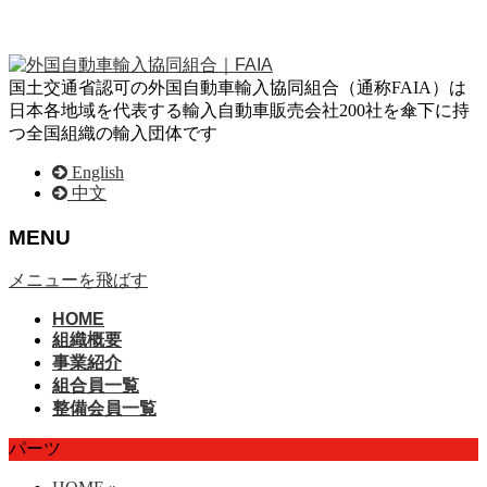
国土交通省認可の外国自動車輸入協同組合（通称FAIA）は
日本各地域を代表する輸入自動車販売会社200社を傘下に持
つ全国組織の輸入団体です
English
中文
MENU
メニューを飛ばす
HOME
組織概要
事業紹介
組合員一覧
整備会員一覧
パーツ