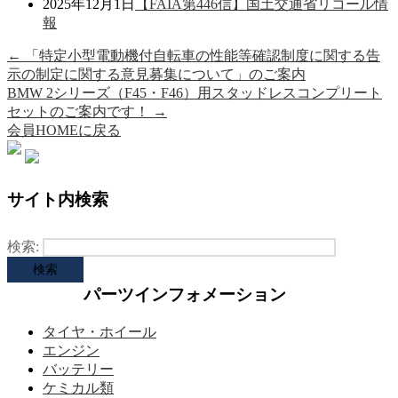
2025年12月1日
【FAIA第446信】国土交通省リコール情
報
←
「特定小型電動機付自転車の性能等確認制度に関する告
示の制定に関する意見募集について」のご案内
BMW 2シリーズ（F45・F46）用スタッドレスコンプリート
セットのご案内です！
→
会員HOMEに戻る
サイト内検索
検索:
パーツインフォメーション
タイヤ・ホイール
エンジン
バッテリー
ケミカル類