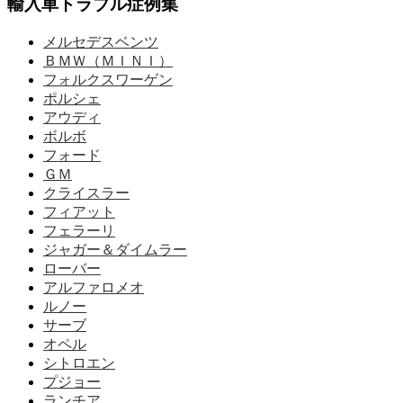
輸入車トラブル症例集
メルセデスベンツ
ＢＭＷ（ＭＩＮＩ）
フォルクスワーゲン
ポルシェ
アウディ
ボルボ
フォード
ＧＭ
クライスラー
フィアット
フェラーリ
ジャガー＆ダイムラー
ローバー
アルファロメオ
ルノー
サーブ
オペル
シトロエン
プジョー
ランチア