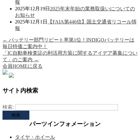
報
2025年12月19日
2025年末年始の業務取扱いについての
お知らせ
2025年12月1日
【FAIA第446信】国土交通省リコール情
報
←
バッテリー部門リピート率第1位！INDIGOバッテリーは
毎日特価ご案内中！
「IC自動車検査証の利活用方策に関するアイデア募集につい
て」のご案内
→
会員HOMEに戻る
サイト内検索
検索:
パーツインフォメーション
タイヤ・ホイール