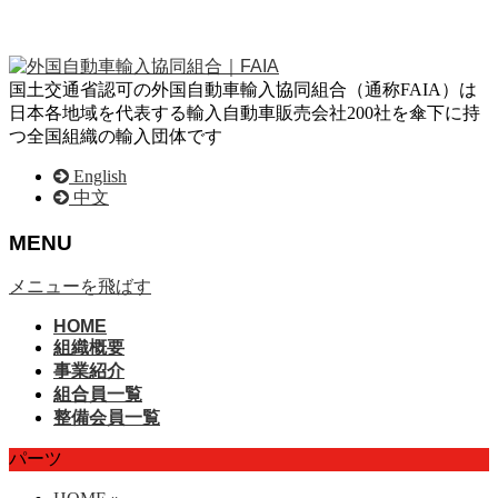
国土交通省認可の外国自動車輸入協同組合（通称FAIA）は
日本各地域を代表する輸入自動車販売会社200社を傘下に持
つ全国組織の輸入団体です
English
中文
MENU
メニューを飛ばす
HOME
組織概要
事業紹介
組合員一覧
整備会員一覧
パーツ