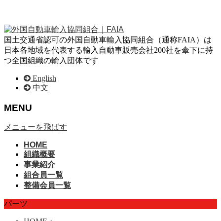
国土交通省認可の外国自動車輸入協同組合（通称FAIA）は
日本各地域を代表する輸入自動車販売会社200社を傘下に持
つ全国組織の輸入団体です
English
中文
MENU
メニューを飛ばす
HOME
組織概要
事業紹介
組合員一覧
整備会員一覧
パーツ