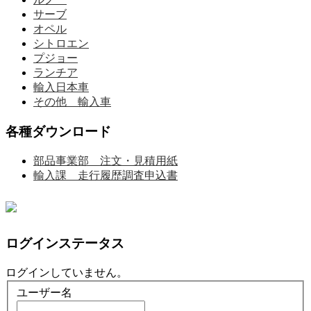
サーブ
オペル
シトロエン
プジョー
ランチア
輸入日本車
その他 輸入車
各種ダウンロード
部品事業部 注文・見積用紙
輸入課 走行履歴調査申込書
ログインステータス
ログインしていません。
ユーザー名