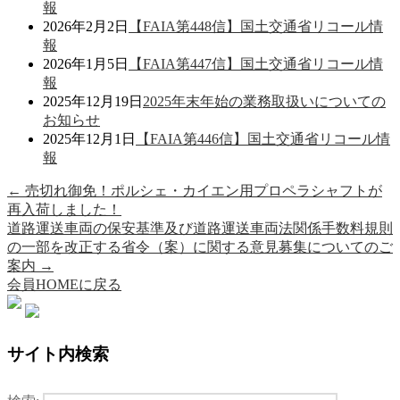
報
2026年2月2日
【FAIA第448信】国土交通省リコール情
報
2026年1月5日
【FAIA第447信】国土交通省リコール情
報
2025年12月19日
2025年末年始の業務取扱いについての
お知らせ
2025年12月1日
【FAIA第446信】国土交通省リコール情
報
←
売切れ御免！ポルシェ・カイエン用プロペラシャフトが
再入荷しました！
道路運送車両の保安基準及び道路運送車両法関係手数料規則
の一部を改正する省令（案）に関する意見募集についてのご
案内
→
会員HOMEに戻る
サイト内検索