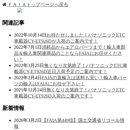
ＦＡＩＡトップページへ戻る
関連記事
2022年10月14日
お待たせしました！パナソニックETC
車載器CY-ET926Dが入荷のご案内です！
2022年7月1日
消耗品からエアロパーツまで！輸入車部
品＆輸入車関連商品のことならFAIAにお任せくださ
い！
2022年3月25日
無くなり次第終了！パナソニックETC車
載器CY-ET926D近日入荷予定のご案内です！
2022年2月4日
FAIAの直輸入は送料も安い！輸入車パー
ツの輸入はFAIAにお任せ下さい！
2021年12月24日
無くなり次第終了！パナソニックETC
車載器CY-ET926D入荷のご案内です！
新着情報
2026年3月2日
【FAIA第449信】国土交通省リコール情
報