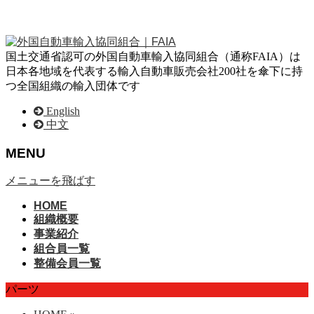
国土交通省認可の外国自動車輸入協同組合（通称FAIA）は
日本各地域を代表する輸入自動車販売会社200社を傘下に持
つ全国組織の輸入団体です
English
中文
MENU
メニューを飛ばす
HOME
組織概要
事業紹介
組合員一覧
整備会員一覧
パーツ