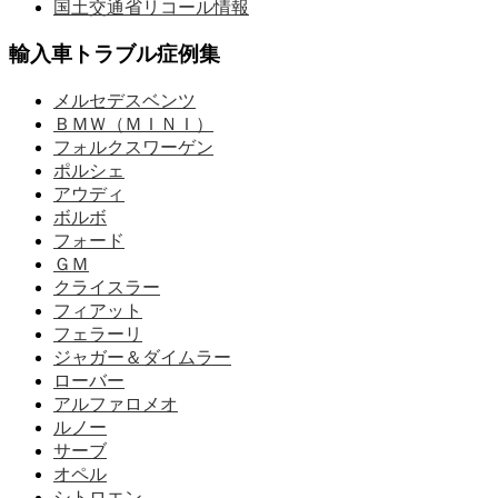
国土交通省リコール情報
輸入車トラブル症例集
メルセデスベンツ
ＢＭＷ（ＭＩＮＩ）
フォルクスワーゲン
ポルシェ
アウディ
ボルボ
フォード
ＧＭ
クライスラー
フィアット
フェラーリ
ジャガー＆ダイムラー
ローバー
アルファロメオ
ルノー
サーブ
オペル
シトロエン