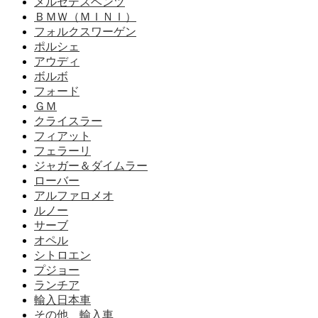
メルセデスベンツ
ＢＭＷ（ＭＩＮＩ）
フォルクスワーゲン
ポルシェ
アウディ
ボルボ
フォード
ＧＭ
クライスラー
フィアット
フェラーリ
ジャガー＆ダイムラー
ローバー
アルファロメオ
ルノー
サーブ
オペル
シトロエン
プジョー
ランチア
輸入日本車
その他 輸入車