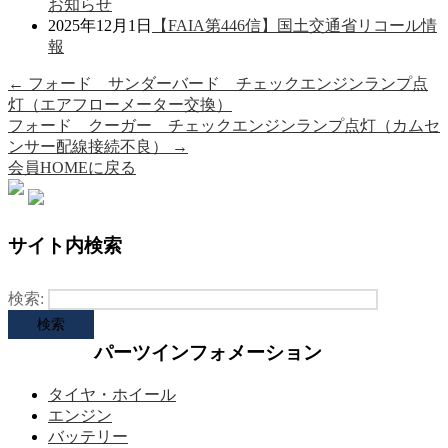
お知らせ
2025年12月1日
【FAIA第446信】国土交通省リコール情
報
←
フォード サンダーバード チェックエンジンランプ点
灯（エアフローメーター交換）
フォード クーガー チェックエンジンランプ点灯（カムセ
ンサー配線接続不良）
→
会員HOMEに戻る
サイト内検索
検索:
パーツインフォメーション
タイヤ・ホイール
エンジン
バッテリー