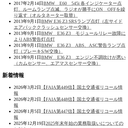
2017年2月14日
BMW E60 545i 各インジケーター点
灯、ルームランプ点滅、ラジオが勝手にON OFFを繰
り返す（オルタネーター取替）
2013年9月1日
BMW E36 Z3 SRSランプ点灯（左サイド
エアバッククラッシュセンサー交換）
2013年9月1日
BMW E36 Z3 モジュールリレー故障に
よりABS警告灯点灯
2013年9月1日
BMW E36 Z3 ABS、ASC警告ランプ点
灯（ブレーキS/W交換）
2013年9月1日
BMW E36 Z3 エンジン不調吹けが悪い
（カムセンサー、エアマスセンサー交換）
新着情報
2026年3月2日
【FAIA第449信】国土交通省リコール情
報
2026年2月2日
【FAIA第448信】国土交通省リコール情
報
2026年1月5日
【FAIA第447信】国土交通省リコール情
報
2025年12月19日
2025年末年始の業務取扱いについての