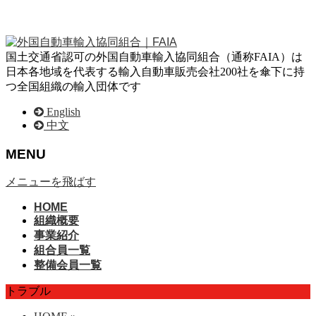
国土交通省認可の外国自動車輸入協同組合（通称FAIA）は
日本各地域を代表する輸入自動車販売会社200社を傘下に持
つ全国組織の輸入団体です
English
中文
MENU
メニューを飛ばす
HOME
組織概要
事業紹介
組合員一覧
整備会員一覧
トラブル