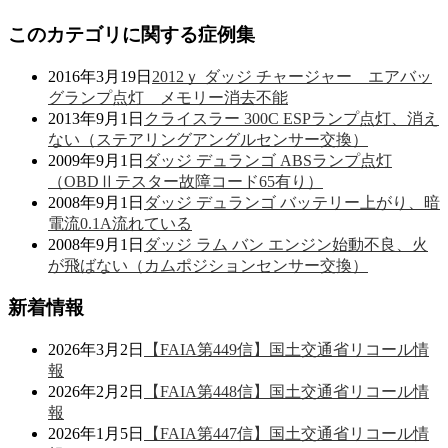
このカテゴリに関する症例集
2016年3月19日
2012ｙ ダッジ チャージャー エアバッ
グランプ点灯 メモリー消去不能
2013年9月1日
クライスラー 300C ESPランプ点灯、消え
ない（ステアリングアングルセンサー交換）
2009年9月1日
ダッジ デュランゴ ABSランプ点灯
（OBDⅡテスター故障コード65有り）
2008年9月1日
ダッジ デュランゴ バッテリー上がり、暗
電流0.1A流れている
2008年9月1日
ダッジ ラム バン エンジン始動不良、火
が飛ばない（カムポジションセンサー交換）
新着情報
2026年3月2日
【FAIA第449信】国土交通省リコール情
報
2026年2月2日
【FAIA第448信】国土交通省リコール情
報
2026年1月5日
【FAIA第447信】国土交通省リコール情