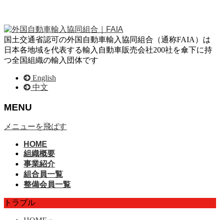
国土交通省認可の外国自動車輸入協同組合（通称FAIA）は
日本各地域を代表する輸入自動車販売会社200社を傘下に持
つ全国組織の輸入団体です
English
中文
MENU
メニューを飛ばす
HOME
組織概要
事業紹介
組合員一覧
整備会員一覧
トラブル