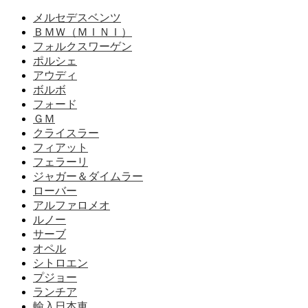
メルセデスベンツ
ＢＭＷ（ＭＩＮＩ）
フォルクスワーゲン
ポルシェ
アウディ
ボルボ
フォード
ＧＭ
クライスラー
フィアット
フェラーリ
ジャガー＆ダイムラー
ローバー
アルファロメオ
ルノー
サーブ
オペル
シトロエン
プジョー
ランチア
輸入日本車