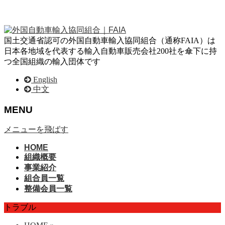
国土交通省認可の外国自動車輸入協同組合（通称FAIA）は
日本各地域を代表する輸入自動車販売会社200社を傘下に持
つ全国組織の輸入団体です
English
中文
MENU
メニューを飛ばす
HOME
組織概要
事業紹介
組合員一覧
整備会員一覧
トラブル