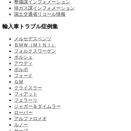
整備課インフォメーション
排ガス課インフォメーション
国土交通省リコール情報
輸入車トラブル症例集
メルセデスベンツ
ＢＭＷ（ＭＩＮＩ）
フォルクスワーゲン
ポルシェ
アウディ
ボルボ
フォード
ＧＭ
クライスラー
フィアット
フェラーリ
ジャガー＆ダイムラー
ローバー
アルファロメオ
ルノー
サーブ