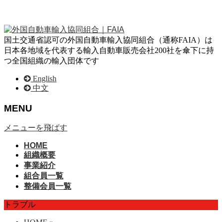
国土交通省認可の外国自動車輸入協同組合（通称FAIA）は
日本各地域を代表する輸入自動車販売会社200社を傘下に持
つ全国組織の輸入団体です
English
中文
MENU
メニューを飛ばす
HOME
組織概要
事業紹介
組合員一覧
整備会員一覧
トラブル