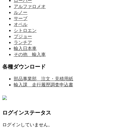
ローバー
アルファロメオ
ルノー
サーブ
オペル
シトロエン
プジョー
ランチア
輸入日本車
その他 輸入車
各種ダウンロード
部品事業部 注文・見積用紙
輸入課 走行履歴調査申込書
ログインステータス
ログインしていません。