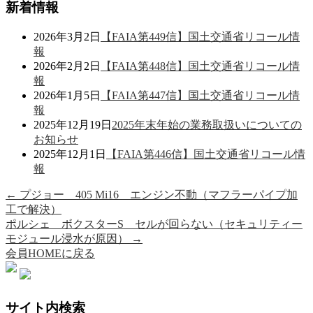
新着情報
2026年3月2日
【FAIA第449信】国土交通省リコール情
報
2026年2月2日
【FAIA第448信】国土交通省リコール情
報
2026年1月5日
【FAIA第447信】国土交通省リコール情
報
2025年12月19日
2025年末年始の業務取扱いについての
お知らせ
2025年12月1日
【FAIA第446信】国土交通省リコール情
報
←
プジョー 405 Mi16 エンジン不動（マフラーパイプ加
工で解決）
ポルシェ ボクスターS セルが回らない（セキュリティー
モジュール浸水が原因）
→
会員HOMEに戻る
サイト内検索