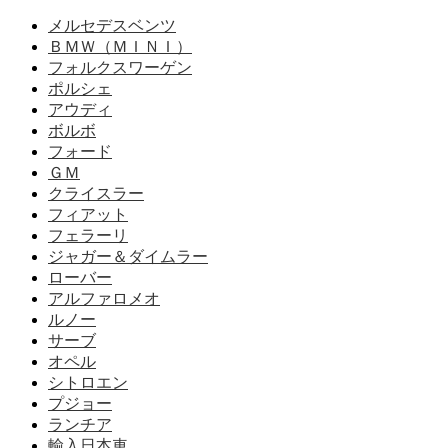
メルセデスベンツ
ＢＭＷ（ＭＩＮＩ）
フォルクスワーゲン
ポルシェ
アウディ
ボルボ
フォード
ＧＭ
クライスラー
フィアット
フェラーリ
ジャガー＆ダイムラー
ローバー
アルファロメオ
ルノー
サーブ
オペル
シトロエン
プジョー
ランチア
輸入日本車