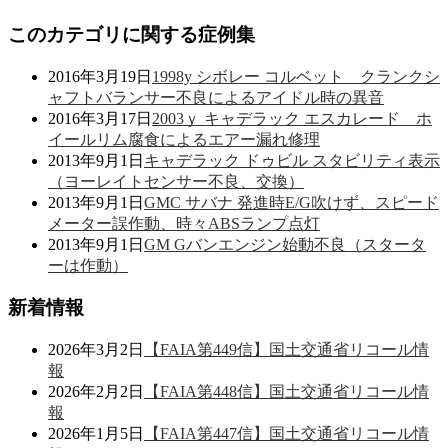
このカテゴリに関する症例集
2016年3月19日
1998y シボレー コルベット クランクシ
ャフトバランサー不良によるアイドル時の異音
2016年3月17日
2003ｙ キャデラック エスカレード ホ
イールリム腐食によるエアー漏れ修理
2013年9月1日
キャデラック ドゥビル スタビリティ表示
（ヨーレイトセンサー不良、交換）
2013年9月1日
GMC サバナ 発進時E/G吹けず、スピード
メーター誤作動、時々ABSランプ点灯
2013年9月1日
GM Gバンエンジン始動不良（スタータ
ーは作動）
新着情報
2026年3月2日
【FAIA第449信】国土交通省リコール情
報
2026年2月2日
【FAIA第448信】国土交通省リコール情
報
2026年1月5日
【FAIA第447信】国土交通省リコール情