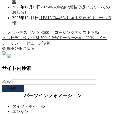
報
2025年12月19日
2025年末年始の業務取扱いについての
お知らせ
2025年12月1日
【FAIA第446信】国土交通省リコール情
報
←
メルセデスベンツ S500 クロージングアシスト不動
メルセデスベンツ SL500 右P/Wモーター不動（P/Wスイッ
チ、リレー、ヒューズ交換）
→
会員HOMEに戻る
サイト内検索
検索:
パーツインフォメーション
タイヤ・ホイール
エンジン