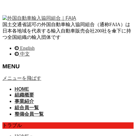
国土交通省認可の外国自動車輸入協同組合（通称FAIA）は
日本各地域を代表する輸入自動車販売会社200社を傘下に持
つ全国組織の輸入団体です
English
中文
MENU
メニューを飛ばす
HOME
組織概要
事業紹介
組合員一覧
整備会員一覧
トラブル