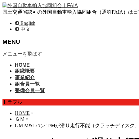
国土交通省認可の外国自動車輸入協同組合（通称FAIA）は
English
中文
MENU
メニューを飛ばす
HOME
組織概要
事業紹介
組合員一覧
整備会員一覧
トラブル
HOME
»
ＧＭ
»
GM M&Lバン T/Mが滑り走行不能（クラッチディスク