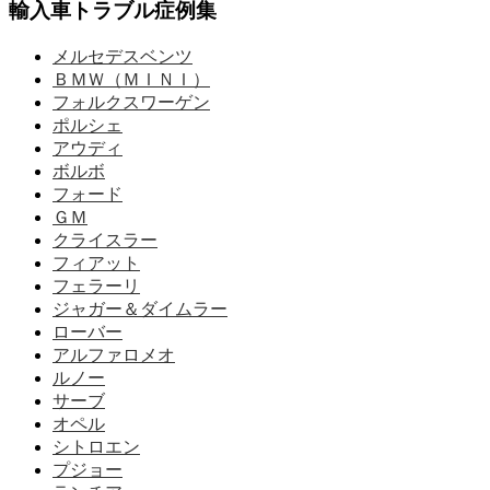
輸入車トラブル症例集
メルセデスベンツ
ＢＭＷ（ＭＩＮＩ）
フォルクスワーゲン
ポルシェ
アウディ
ボルボ
フォード
ＧＭ
クライスラー
フィアット
フェラーリ
ジャガー＆ダイムラー
ローバー
アルファロメオ
ルノー
サーブ
オペル
シトロエン
プジョー