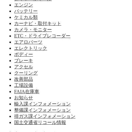
エンジン
バッテリー
ケミカル類
カーナビ・取付キット
カメラ・モニター
ETC・ドライブレコーダー
エアロパーツ
エレクトリック
ボディー
ブレーキ
アクセル
クーリング
改善部品
工場設備
FAIA在庫車
お知らせ
輸入課インフォメーション
整備課インフォメーション
排ガス課インフォメーション
国土交通省リコール情報