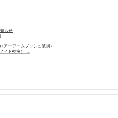
お知らせ
報
音（ロアーアームブッシュ破損）
レノイド交換）
→