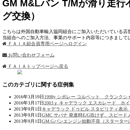
GM M&Lバン T/Mが滑り
グ交換）
こちらは外国自動車輸入協同組合にご加入いただいている店
当組合へのご加入方法、事業のサポート内容等につきまし
ＦＡＩＡ組合員専用ページへログイン
お問い合わせフォーム
ＦＡＩＡトップページへ戻る
このカテゴリに関する症例集
2016年3月19日
1998y シボレー コルベット クラン
2016年3月17日
2003ｙ キャデラック エスカレード 
2013年9月1日
キャデラック ドゥビル スタビリティ表
2013年9月1日
GMC サバナ 発進時E/G吹けず、スピー
2013年9月1日
GM Gバンエンジン始動不良（スターター