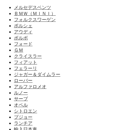
メルセデスベンツ
ＢＭＷ（ＭＩＮＩ）
フォルクスワーゲン
ポルシェ
アウディ
ボルボ
フォード
ＧＭ
クライスラー
フィアット
フェラーリ
ジャガー＆ダイムラー
ローバー
アルファロメオ
ルノー
サーブ
オペル
シトロエン
プジョー
ランチア
輸入日本車