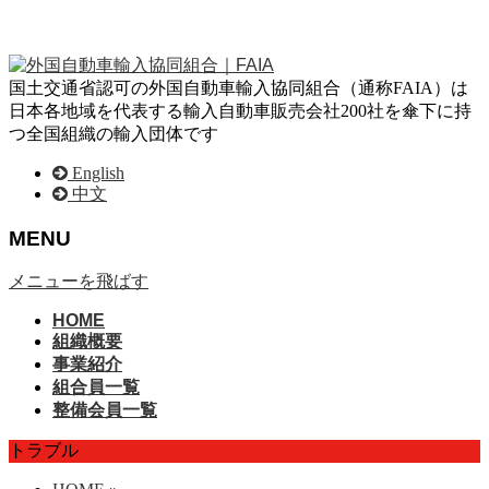
国土交通省認可の外国自動車輸入協同組合（通称FAIA）は
日本各地域を代表する輸入自動車販売会社200社を傘下に持
つ全国組織の輸入団体です
English
中文
MENU
メニューを飛ばす
HOME
組織概要
事業紹介
組合員一覧
整備会員一覧
トラブル