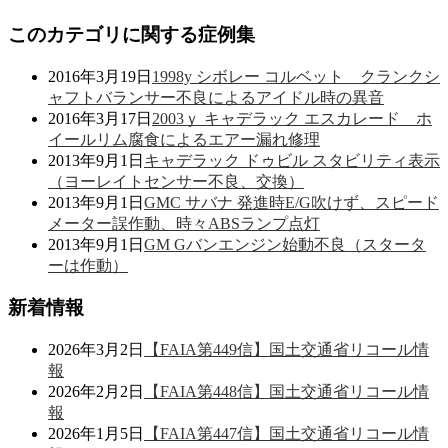
このカテゴリに関する症例集
2016年3月19日
1998y シボレー コルベット クランクシ
ャフトバランサー不良によるアイドル時の異音
2016年3月17日
2003ｙ キャデラック エスカレード ホ
イールリム腐食によるエアー漏れ修理
2013年9月1日
キャデラック ドゥビル スタビリティ表示
（ヨーレイトセンサー不良、交換）
2013年9月1日
GMC サバナ 発進時E/G吹けず、スピード
メーター誤作動、時々ABSランプ点灯
2013年9月1日
GM Gバンエンジン始動不良（スタータ
ーは作動）
新着情報
2026年3月2日
【FAIA第449信】国土交通省リコール情
報
2026年2月2日
【FAIA第448信】国土交通省リコール情
報
2026年1月5日
【FAIA第447信】国土交通省リコール情