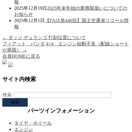
報
2025年12月19日
2025年末年始の業務取扱いについての
お知らせ
2025年12月1日
【FAIA第446信】国土交通省リコール情
報
←
ダッジ デュランゴ 打刻位置について
フィアット パンダ 4×4 エンジン始動不良（配線ショート
が原因）
→
会員HOMEに戻る
サイト内検索
検索:
パーツインフォメーション
タイヤ・ホイール
エンジン