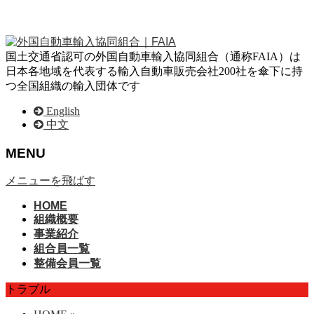
国土交通省認可の外国自動車輸入協同組合（通称FAIA）は
日本各地域を代表する輸入自動車販売会社200社を傘下に持
つ全国組織の輸入団体です
English
中文
MENU
メニューを飛ばす
HOME
組織概要
事業紹介
組合員一覧
整備会員一覧
トラブル