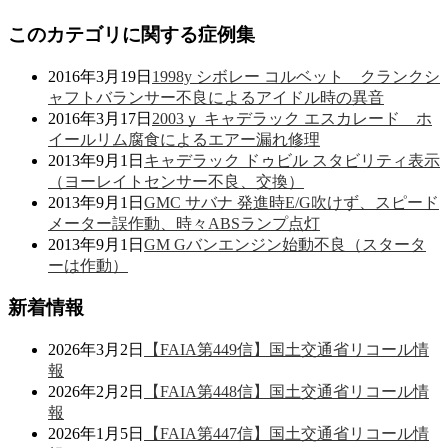
このカテゴリに関する症例集
2016年3月19日
1998y シボレー コルベット クランクシ
ャフトバランサー不良によるアイドル時の異音
2016年3月17日
2003ｙ キャデラック エスカレード ホ
イールリム腐食によるエアー漏れ修理
2013年9月1日
キャデラック ドゥビル スタビリティ表示
（ヨーレイトセンサー不良、交換）
2013年9月1日
GMC サバナ 発進時E/G吹けず、スピード
メーター誤作動、時々ABSランプ点灯
2013年9月1日
GM Gバンエンジン始動不良（スタータ
ーは作動）
新着情報
2026年3月2日
【FAIA第449信】国土交通省リコール情
報
2026年2月2日
【FAIA第448信】国土交通省リコール情
報
2026年1月5日
【FAIA第447信】国土交通省リコール情