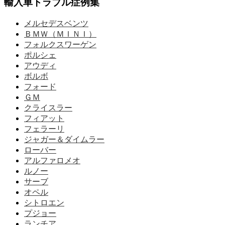
輸入車トラブル症例集
メルセデスベンツ
ＢＭＷ（ＭＩＮＩ）
フォルクスワーゲン
ポルシェ
アウディ
ボルボ
フォード
ＧＭ
クライスラー
フィアット
フェラーリ
ジャガー＆ダイムラー
ローバー
アルファロメオ
ルノー
サーブ
オペル
シトロエン
プジョー
ランチア