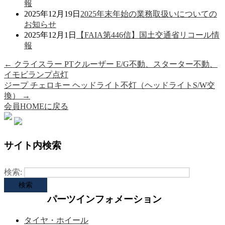
報
2025年12月19日
2025年末年始の業務取扱いについての
お知らせ
2025年12月1日
【FAIA第446信】国土交通省リコール情
報
←
クライスラー PTクルーザー E/G不動、スターター不動、
イモビランプ点灯
ジープ チェロキー ヘッドライト不灯（ヘッドライトS/W交
換）
→
会員HOMEに戻る
サイト内検索
検索:
パーツインフォメーション
タイヤ・ホイール