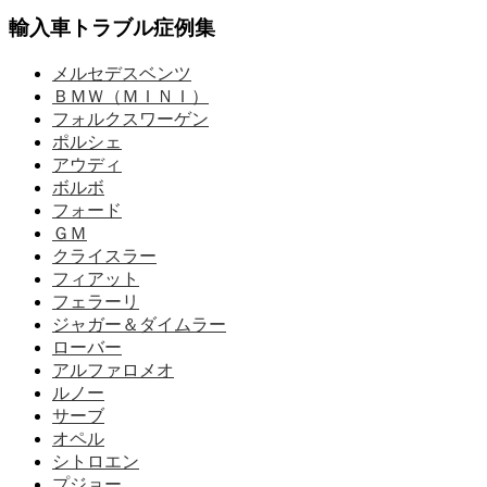
輸入車トラブル症例集
メルセデスベンツ
ＢＭＷ（ＭＩＮＩ）
フォルクスワーゲン
ポルシェ
アウディ
ボルボ
フォード
ＧＭ
クライスラー
フィアット
フェラーリ
ジャガー＆ダイムラー
ローバー
アルファロメオ
ルノー
サーブ
オペル
シトロエン
プジョー