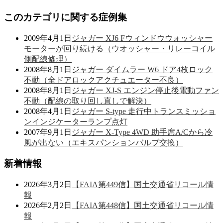
このカテゴリに関する症例集
2009年4月1日
ジャガー XJ6 Fウィンドウウォッシャー
モーターが回り続ける（ウオッシャー・リレーコイル
側配線修理）
2008年8月1日
ジャガー ダイムラー W6 ドア4枚ロック
不動（全ドアロックアクチュエーター不良）
2008年8月1日
ジャガー XJ-S エンジン停止後電動ファン
不動（配線の取り回し直しで解決）
2008年4月1日
ジャガー S-type 走行中トランスミッショ
ンインジケーターランプ点灯
2007年9月1日
ジャガー X-Type 4WD 助手席A/Cから冷
風が出ない（エキスパンションバルブ交換）
新着情報
2026年3月2日
【FAIA第449信】国土交通省リコール情
報
2026年2月2日
【FAIA第448信】国土交通省リコール情
報