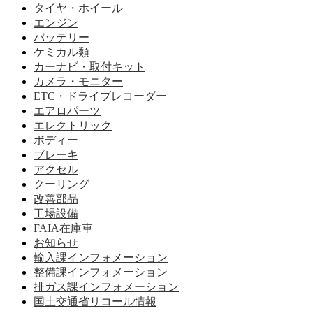
タイヤ・ホイール
エンジン
バッテリー
ケミカル類
カーナビ・取付キット
カメラ・モニター
ETC・ドライブレコーダー
エアロパーツ
エレクトリック
ボディー
ブレーキ
アクセル
クーリング
改善部品
工場設備
FAIA在庫車
お知らせ
輸入課インフォメーション
整備課インフォメーション
排ガス課インフォメーション
国土交通省リコール情報