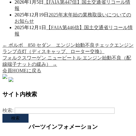
2026年1月5日
【FAIA第447信】国土交通省リコール情
報
2025年12月19日
2025年末年始の業務取扱いについての
お知らせ
2025年12月1日
【FAIA第446信】国土交通省リコール情
報
←
ボルボ 850 セダン エンジン始動不良チェックエンジン
ランプ点灯（ディスキャップ、ローター交換）
フォルクスワーゲン ニュービートル エンジン始動不良（配
線端子ナットの緩み）
→
会員HOMEに戻る
サイト内検索
検索:
パーツインフォメーション