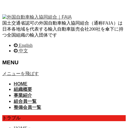
国土交通省認可の外国自動車輸入協同組合（通称FAIA）は
日本各地域を代表する輸入自動車販売会社200社を傘下に持
つ全国組織の輸入団体です
English
中文
MENU
メニューを飛ばす
HOME
組織概要
事業紹介
組合員一覧
整備会員一覧
トラブル