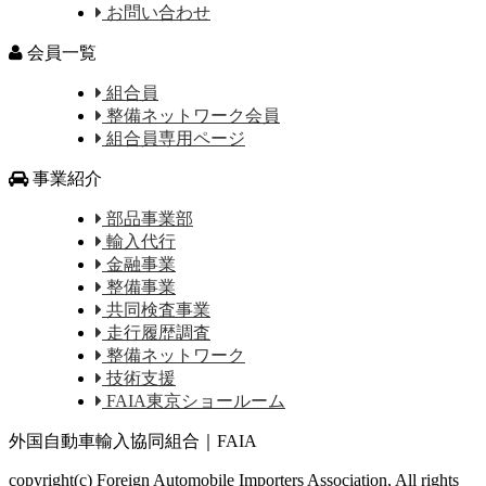
お問い合わせ
会員一覧
組合員
整備ネットワーク会員
組合員専用ページ
事業紹介
部品事業部
輸入代行
金融事業
整備事業
共同検査事業
走行履歴調査
整備ネットワーク
技術支援
FAIA東京ショールーム
外国自動車輸入協同組合｜FAIA
copyright(c) Foreign Automobile Importers Association, All rights