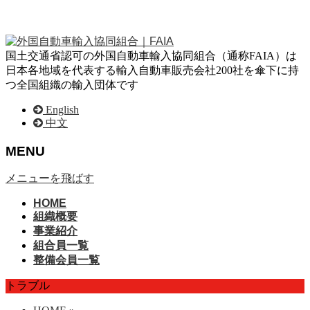
国土交通省認可の外国自動車輸入協同組合（通称FAIA）は
日本各地域を代表する輸入自動車販売会社200社を傘下に持
つ全国組織の輸入団体です
English
中文
MENU
メニューを飛ばす
HOME
組織概要
事業紹介
組合員一覧
整備会員一覧
トラブル