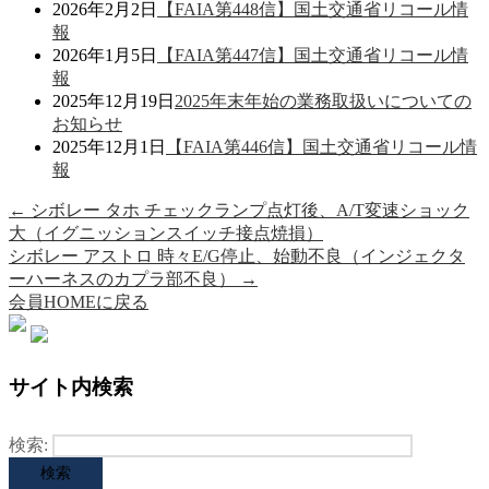
2026年2月2日
【FAIA第448信】国土交通省リコール情
報
2026年1月5日
【FAIA第447信】国土交通省リコール情
報
2025年12月19日
2025年末年始の業務取扱いについての
お知らせ
2025年12月1日
【FAIA第446信】国土交通省リコール情
報
←
シボレー タホ チェックランプ点灯後、A/T変速ショック
大（イグニッションスイッチ接点焼損）
シボレー アストロ 時々E/G停止、始動不良（インジェクタ
ーハーネスのカプラ部不良）
→
会員HOMEに戻る
サイト内検索
検索: