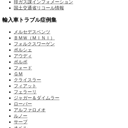
排ガス課インフォメーション
国土交通省リコール情報
輸入車トラブル症例集
メルセデスベンツ
ＢＭＷ（ＭＩＮＩ）
フォルクスワーゲン
ポルシェ
アウディ
ボルボ
フォード
ＧＭ
クライスラー
フィアット
フェラーリ
ジャガー＆ダイムラー
ローバー
アルファロメオ
ルノー
サーブ
オペル