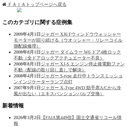
ＦＡＩＡトップページへ戻る
このカテゴリに関する症例集
2009年4月1日
ジャガー XJ6 Fウィンドウウォッシャー
モーターが回り続ける（ウオッシャー・リレーコイル
側配線修理）
2008年8月1日
ジャガー ダイムラー W6 ドア4枚ロック
不動（全ドアロックアクチュエーター不良）
2008年8月1日
ジャガー XJ-S エンジン停止後電動ファン
不動（配線の取り回し直しで解決）
2008年4月1日
ジャガー S-type 走行中トランスミッショ
ンインジケーターランプ点灯
2007年9月1日
ジャガー X-Type 4WD 助手席A/Cから冷
風が出ない（エキスパンションバルブ交換）
新着情報
2026年3月2日
【FAIA第449信】国土交通省リコール情
報