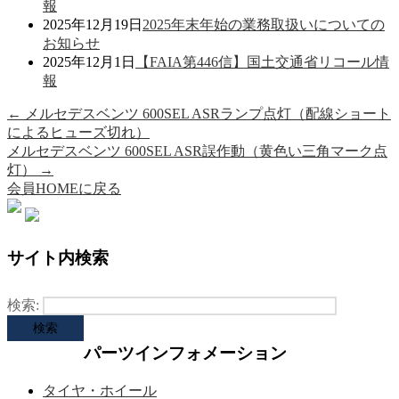
報
2025年12月19日
2025年末年始の業務取扱いについての
お知らせ
2025年12月1日
【FAIA第446信】国土交通省リコール情
報
←
メルセデスベンツ 600SEL ASRランプ点灯（配線ショート
によるヒューズ切れ）
メルセデスベンツ 600SEL ASR誤作動（黄色い三角マーク点
灯）
→
会員HOMEに戻る
サイト内検索
検索:
パーツインフォメーション
タイヤ・ホイール