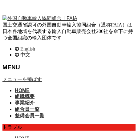
国土交通省認可の外国自動車輸入協同組合（通称FAIA）は
日本各地域を代表する輸入自動車販売会社200社を傘下に持
つ全国組織の輸入団体です
English
中文
MENU
メニューを飛ばす
HOME
組織概要
事業紹介
組合員一覧
整備会員一覧
トラブル