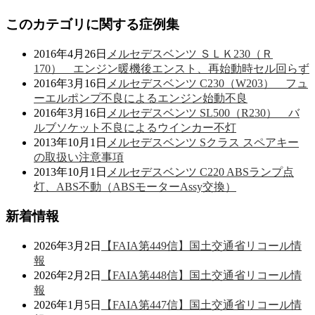
このカテゴリに関する症例集
2016年4月26日
メルセデスベンツ ＳＬＫ230（Ｒ
170） エンジン暖機後エンスト、再始動時セル回らず
2016年3月16日
メルセデスベンツ C230（W203） フュ
ーエルポンプ不良によるエンジン始動不良
2016年3月16日
メルセデスベンツ SL500（R230） バ
ルブソケット不良によるウインカー不灯
2013年10月1日
メルセデスベンツ Sクラス スペアキー
の取扱い注意事項
2013年10月1日
メルセデスベンツ C220 ABSランプ点
灯、ABS不動（ABSモーターAssy交換）
新着情報
2026年3月2日
【FAIA第449信】国土交通省リコール情
報
2026年2月2日
【FAIA第448信】国土交通省リコール情
報
2026年1月5日
【FAIA第447信】国土交通省リコール情