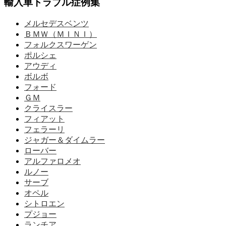
輸入車トラブル症例集
メルセデスベンツ
ＢＭＷ（ＭＩＮＩ）
フォルクスワーゲン
ポルシェ
アウディ
ボルボ
フォード
ＧＭ
クライスラー
フィアット
フェラーリ
ジャガー＆ダイムラー
ローバー
アルファロメオ
ルノー
サーブ
オペル
シトロエン
プジョー
ランチア