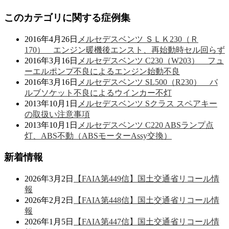
このカテゴリに関する症例集
2016年4月26日
メルセデスベンツ ＳＬＫ230（Ｒ
170） エンジン暖機後エンスト、再始動時セル回らず
2016年3月16日
メルセデスベンツ C230（W203） フュ
ーエルポンプ不良によるエンジン始動不良
2016年3月16日
メルセデスベンツ SL500（R230） バ
ルブソケット不良によるウインカー不灯
2013年10月1日
メルセデスベンツ Sクラス スペアキー
の取扱い注意事項
2013年10月1日
メルセデスベンツ C220 ABSランプ点
灯、ABS不動（ABSモーターAssy交換）
新着情報
2026年3月2日
【FAIA第449信】国土交通省リコール情
報
2026年2月2日
【FAIA第448信】国土交通省リコール情
報
2026年1月5日
【FAIA第447信】国土交通省リコール情