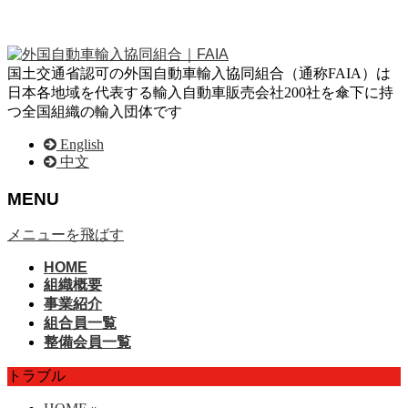
国土交通省認可の外国自動車輸入協同組合（通称FAIA）は
日本各地域を代表する輸入自動車販売会社200社を傘下に持
つ全国組織の輸入団体です
English
中文
MENU
メニューを飛ばす
HOME
組織概要
事業紹介
組合員一覧
整備会員一覧
トラブル