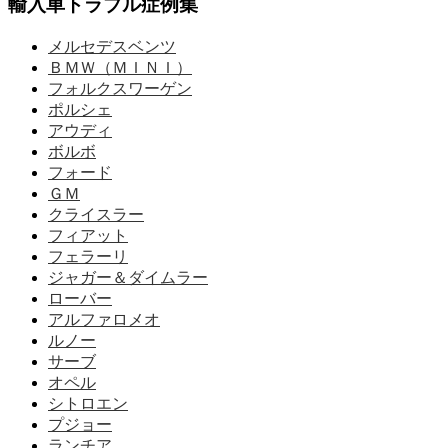
輸入車トラブル症例集
メルセデスベンツ
ＢＭＷ（ＭＩＮＩ）
フォルクスワーゲン
ポルシェ
アウディ
ボルボ
フォード
ＧＭ
クライスラー
フィアット
フェラーリ
ジャガー＆ダイムラー
ローバー
アルファロメオ
ルノー
サーブ
オペル
シトロエン
プジョー
ランチア