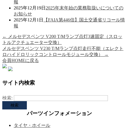
報
2025年12月19日
2025年末年始の業務取扱いについての
お知らせ
2025年12月1日
【FAIA第446信】国土交通省リコール情
報
←
メルセデスベンツ V200 T/Mランプ点灯3速固定（スロッ
トルアクチュエーター交換）
メルセデスベンツ V230 T/Mランプ点灯走行不能（エレクト
ロハイドロリックコントロールモジュール交換）
→
会員HOMEに戻る
サイト内検索
検索:
パーツインフォメーション
タイヤ・ホイール