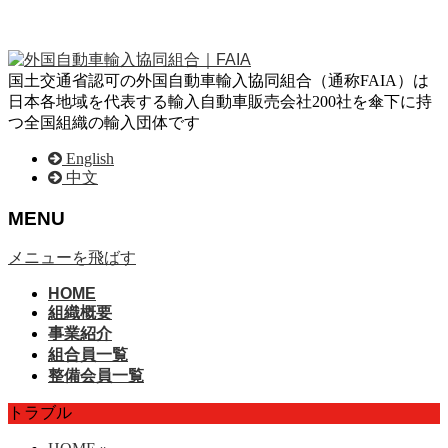
国土交通省認可の外国自動車輸入協同組合（通称FAIA）は
日本各地域を代表する輸入自動車販売会社200社を傘下に持
つ全国組織の輸入団体です
English
中文
MENU
メニューを飛ばす
HOME
組織概要
事業紹介
組合員一覧
整備会員一覧
トラブル