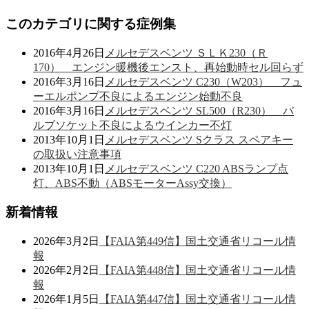
このカテゴリに関する症例集
2016年4月26日
メルセデスベンツ ＳＬＫ230（Ｒ
170） エンジン暖機後エンスト、再始動時セル回らず
2016年3月16日
メルセデスベンツ C230（W203） フュ
ーエルポンプ不良によるエンジン始動不良
2016年3月16日
メルセデスベンツ SL500（R230） バ
ルブソケット不良によるウインカー不灯
2013年10月1日
メルセデスベンツ Sクラス スペアキー
の取扱い注意事項
2013年10月1日
メルセデスベンツ C220 ABSランプ点
灯、ABS不動（ABSモーターAssy交換）
新着情報
2026年3月2日
【FAIA第449信】国土交通省リコール情
報
2026年2月2日
【FAIA第448信】国土交通省リコール情
報
2026年1月5日
【FAIA第447信】国土交通省リコール情