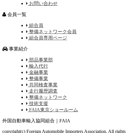
お問い合わせ
会員一覧
組合員
整備ネットワーク会員
組合員専用ページ
事業紹介
部品事業部
輸入代行
金融事業
整備事業
共同検査事業
走行履歴調査
整備ネットワーク
技術支援
FAIA東京ショールーム
外国自動車輸入協同組合｜FAIA
copyright(c) Foreign Automobile Importers Association, All rights