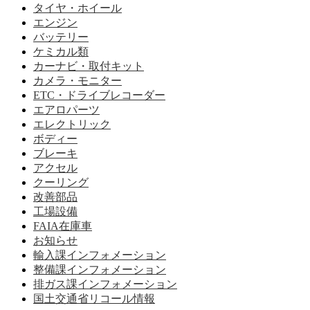
タイヤ・ホイール
エンジン
バッテリー
ケミカル類
カーナビ・取付キット
カメラ・モニター
ETC・ドライブレコーダー
エアロパーツ
エレクトリック
ボディー
ブレーキ
アクセル
クーリング
改善部品
工場設備
FAIA在庫車
お知らせ
輸入課インフォメーション
整備課インフォメーション
排ガス課インフォメーション
国土交通省リコール情報