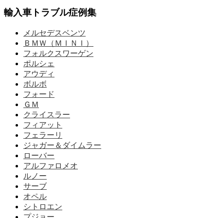
輸入車トラブル症例集
メルセデスベンツ
ＢＭＷ（ＭＩＮＩ）
フォルクスワーゲン
ポルシェ
アウディ
ボルボ
フォード
ＧＭ
クライスラー
フィアット
フェラーリ
ジャガー＆ダイムラー
ローバー
アルファロメオ
ルノー
サーブ
オペル
シトロエン
プジョー