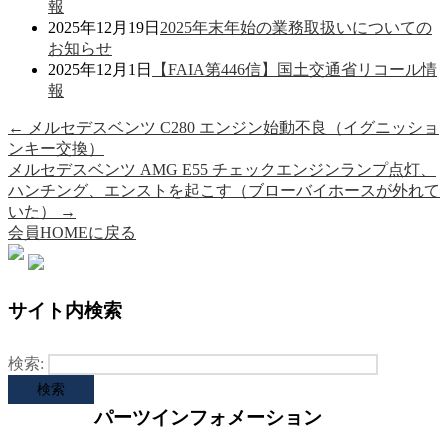
報
2025年12月19日
2025年末年始の業務取扱いについての
お知らせ
2025年12月1日
【FAIA第446信】国土交通省リコール情
報
←
メルセデスベンツ C280 エンジン始動不良（イグニッショ
ンキー交換）
メルセデスベンツ AMG E55 チェックエンジンランプ点灯、
ハンチング、エンストを起こす（ブローバイホースが外れて
いた）
→
会員HOMEに戻る
サイト内検索
検索:
パーツインフォメーション