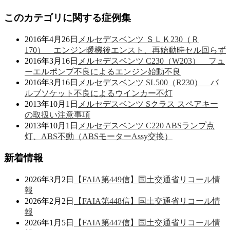
このカテゴリに関する症例集
2016年4月26日
メルセデスベンツ ＳＬＫ230（Ｒ
170） エンジン暖機後エンスト、再始動時セル回らず
2016年3月16日
メルセデスベンツ C230（W203） フュ
ーエルポンプ不良によるエンジン始動不良
2016年3月16日
メルセデスベンツ SL500（R230） バ
ルブソケット不良によるウインカー不灯
2013年10月1日
メルセデスベンツ Sクラス スペアキー
の取扱い注意事項
2013年10月1日
メルセデスベンツ C220 ABSランプ点
灯、ABS不動（ABSモーターAssy交換）
新着情報
2026年3月2日
【FAIA第449信】国土交通省リコール情
報
2026年2月2日
【FAIA第448信】国土交通省リコール情
報
2026年1月5日
【FAIA第447信】国土交通省リコール情