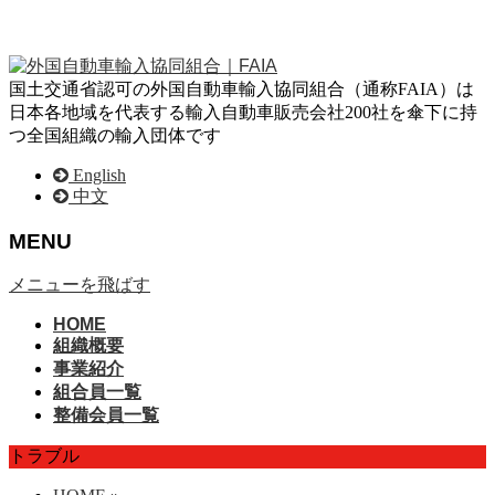
国土交通省認可の外国自動車輸入協同組合（通称FAIA）は
日本各地域を代表する輸入自動車販売会社200社を傘下に持
つ全国組織の輸入団体です
English
中文
MENU
メニューを飛ばす
HOME
組織概要
事業紹介
組合員一覧
整備会員一覧
トラブル