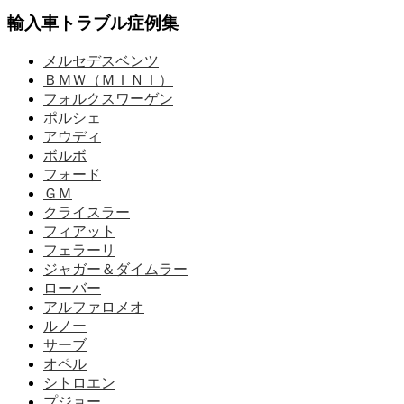
輸入車トラブル症例集
メルセデスベンツ
ＢＭＷ（ＭＩＮＩ）
フォルクスワーゲン
ポルシェ
アウディ
ボルボ
フォード
ＧＭ
クライスラー
フィアット
フェラーリ
ジャガー＆ダイムラー
ローバー
アルファロメオ
ルノー
サーブ
オペル
シトロエン
プジョー