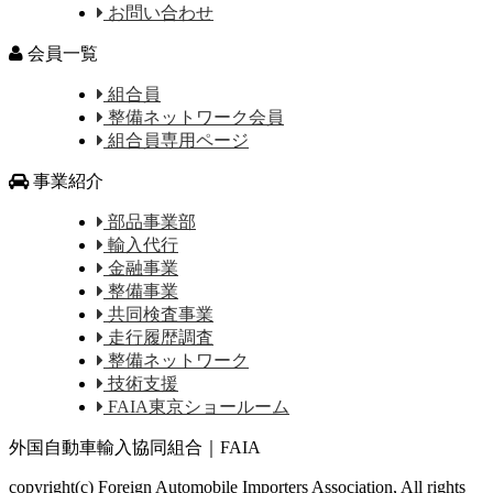
お問い合わせ
会員一覧
組合員
整備ネットワーク会員
組合員専用ページ
事業紹介
部品事業部
輸入代行
金融事業
整備事業
共同検査事業
走行履歴調査
整備ネットワーク
技術支援
FAIA東京ショールーム
外国自動車輸入協同組合｜FAIA
copyright(c) Foreign Automobile Importers Association, All rights