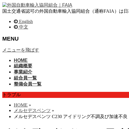
国土交通省認可の外国自動車輸入協同組合（通称FAIA）は
English
中文
MENU
メニューを飛ばす
HOME
組織概要
事業紹介
組合員一覧
整備会員一覧
トラブル
HOME
»
メルセデスベンツ
»
メルセデスベンツ C230 アイドリング不調及び加速不