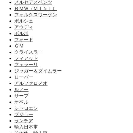
メルセデスベンツ
ＢＭＷ（ＭＩＮＩ）
フォルクスワーゲン
ポルシェ
アウディ
ボルボ
フォード
ＧＭ
クライスラー
フィアット
フェラーリ
ジャガー＆ダイムラー
ローバー
アルファロメオ
ルノー
サーブ
オペル
シトロエン
プジョー
ランチア
輸入日本車