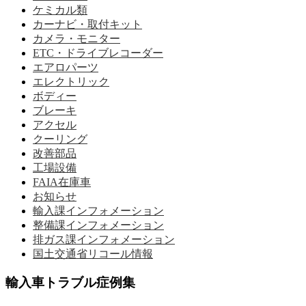
ケミカル類
カーナビ・取付キット
カメラ・モニター
ETC・ドライブレコーダー
エアロパーツ
エレクトリック
ボディー
ブレーキ
アクセル
クーリング
改善部品
工場設備
FAIA在庫車
お知らせ
輸入課インフォメーション
整備課インフォメーション
排ガス課インフォメーション
国土交通省リコール情報
輸入車トラブル症例集