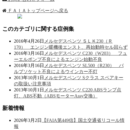
ＦＡＩＡトップページへ戻る
このカテゴリに関する症例集
2016年4月26日
メルセデスベンツ ＳＬＫ230（Ｒ
170） エンジン暖機後エンスト、再始動時セル回らず
2016年3月16日
メルセデスベンツ C230（W203） フュ
ーエルポンプ不良によるエンジン始動不良
2016年3月16日
メルセデスベンツ SL500（R230） バ
ルブソケット不良によるウインカー不灯
2013年10月1日
メルセデスベンツ Sクラス スペアキー
の取扱い注意事項
2013年10月1日
メルセデスベンツ C220 ABSランプ点
灯、ABS不動（ABSモーターAssy交換）
新着情報
2026年3月2日
【FAIA第449信】国土交通省リコール情
報