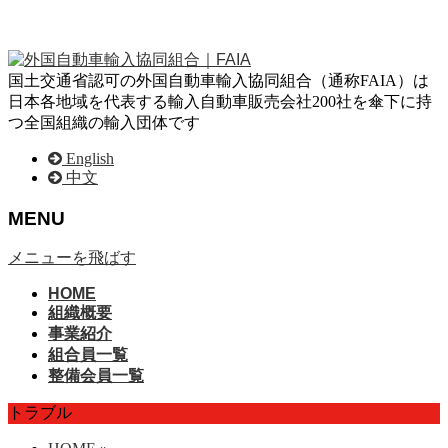
国土交通省認可の外国自動車輸入協同組合（通称FAIA）は
日本各地域を代表する輸入自動車販売会社200社を傘下に持
つ全国組織の輸入団体です
English
中文
MENU
メニューを飛ばす
HOME
組織概要
事業紹介
組合員一覧
整備会員一覧
トラブル