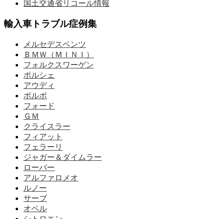
国土交通省リコール情報
輸入車トラブル症例集
メルセデスベンツ
ＢＭＷ（ＭＩＮＩ）
フォルクスワーゲン
ポルシェ
アウディ
ボルボ
フォード
ＧＭ
クライスラー
フィアット
フェラーリ
ジャガー＆ダイムラー
ローバー
アルファロメオ
ルノー
サーブ
オペル
シトロエン