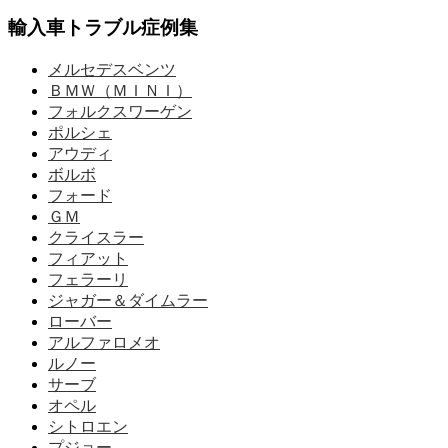
輸入車トラブル症例集
メルセデスベンツ
ＢＭＷ（ＭＩＮＩ）
フォルクスワーゲン
ポルシェ
アウディ
ボルボ
フォード
ＧＭ
クライスラー
フィアット
フェラーリ
ジャガー＆ダイムラー
ローバー
アルファロメオ
ルノー
サーブ
オペル
シトロエン
プジョー