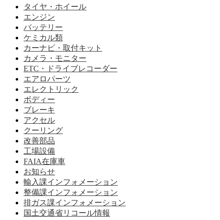
タイヤ・ホイール
エンジン
バッテリー
ケミカル類
カーナビ・取付キット
カメラ・モニター
ETC・ドライブレコーダー
エアロパーツ
エレクトリック
ボディー
ブレーキ
アクセル
クーリング
改善部品
工場設備
FAIA在庫車
お知らせ
輸入課インフォメーション
整備課インフォメーション
排ガス課インフォメーション
国土交通省リコール情報