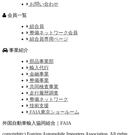
お問い合わせ
会員一覧
組合員
整備ネットワーク会員
組合員専用ページ
事業紹介
部品事業部
輸入代行
金融事業
整備事業
共同検査事業
走行履歴調査
整備ネットワーク
技術支援
FAIA東京ショールーム
外国自動車輸入協同組合｜FAIA
copyright(c) Foreign Automobile Importers Association, All rights