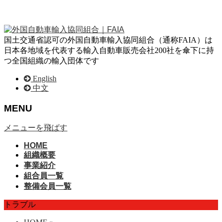
国土交通省認可の外国自動車輸入協同組合（通称FAIA）は
日本各地域を代表する輸入自動車販売会社200社を傘下に持
つ全国組織の輸入団体です
English
中文
MENU
メニューを飛ばす
HOME
組織概要
事業紹介
組合員一覧
整備会員一覧
トラブル