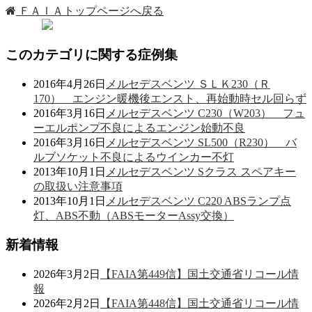
ＦＡＩＡトップページへ戻る
このカテゴリに関する症例集
2016年4月26日
メルセデスベンツ ＳＬＫ230（Ｒ
170） エンジン暖機後エンスト、再始動時セル回らず
2016年3月16日
メルセデスベンツ C230（W203） フュ
ーエルポンプ不良によるエンジン始動不良
2016年3月16日
メルセデスベンツ SL500（R230） バ
ルブソケット不良によるウインカー不灯
2013年10月1日
メルセデスベンツ Sクラス スペアキー
の取扱い注意事項
2013年10月1日
メルセデスベンツ C220 ABSランプ点
灯、ABS不動（ABSモーターAssy交換）
新着情報
2026年3月2日
【FAIA第449信】国土交通省リコール情
報
2026年2月2日
【FAIA第448信】国土交通省リコール情