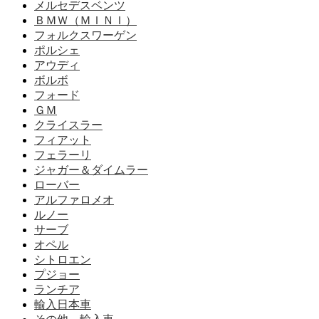
メルセデスベンツ
ＢＭＷ（ＭＩＮＩ）
フォルクスワーゲン
ポルシェ
アウディ
ボルボ
フォード
ＧＭ
クライスラー
フィアット
フェラーリ
ジャガー＆ダイムラー
ローバー
アルファロメオ
ルノー
サーブ
オペル
シトロエン
プジョー
ランチア
輸入日本車