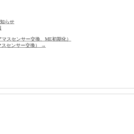
お知らせ
報
エアマスセンサー交換、ME初期化）
アマスセンサー交換）
→