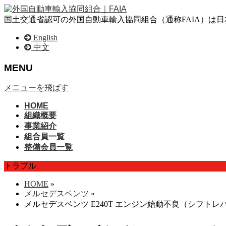
国土交通省認可の外国自動車輸入協同組合（通称FAIA）は
English
中文
MENU
メニューを飛ばす
HOME
組織概要
事業紹介
組合員一覧
整備会員一覧
トラブル
HOME
»
メルセデスベンツ
»
メルセデスベンツ E240T エンジン始動不良（シフト