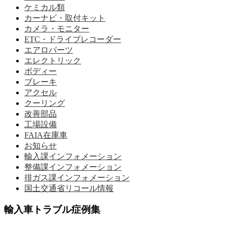
ケミカル類
カーナビ・取付キット
カメラ・モニター
ETC・ドライブレコーダー
エアロパーツ
エレクトリック
ボディー
ブレーキ
アクセル
クーリング
改善部品
工場設備
FAIA在庫車
お知らせ
輸入課インフォメーション
整備課インフォメーション
排ガス課インフォメーション
国土交通省リコール情報
輸入車トラブル症例集